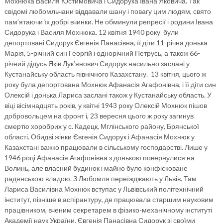
Мохнюка Василя Юстимовича і Сидорука Івана Яковича. Так
свідомі любомльчани віддавали шану і повагу цим людям, свято
пам’ятаючи їх добрі вчинки. Не обминули репресії і родини Івана
Сидорука і Василя Мохнюка. 12 квітня 1940 року були
депортовані Сидорук Євгенія Панасівна, її діти 11-річна донька
Марія, 5-річний син Георгій і однорічний Петрусь, а також 66-
річний дідусь Яків Лук’янович Сидорук насильно заслані у
Кустанайську область північного Казахстану. 13 квітня, цього ж
року була депортована Мохнюк Афанасія Агафонівна, і її діти син
Олексій і донька Лариса заслані також у Кустанайську область. У
віці вісімнадцять років, у квітні 1943 року Олексій Мохнюк пішов
добровольцем на фронт і, 23 вересня цього ж року загинув
смертю хоробрих у с. Кадецк, Мглінського району, Брянської
області. Обидві жінки Євгенія Сидорук і Афанасія Мохнюк у
Казахстані важко працювали в сільському господарстві. Лише у
1946 році Афанасія Агафонівна з донькою повернулися на
Волинь, але власний будинок і майно було конфісковане
радянською владою. З Любомля переїжджають у Львів. Там
Лариса Василівна Мохнюк вступає у Львівський політехнічний
інститут, пізніше в аспірантуру, де працювала старшим науковим
працівником, вченим секретарем в фізико-механічному інституті
Академії наук України. Євгенія Панасівна Сидорук зі своїми