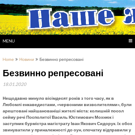
Skip
to
content
MENU
Home
Новини
Безвинно репресовані
Безвинно репресовані
18.01.2020
Нещодавно минуло вісімдесят років з того часу, як в
Любомлі енкаведистами, «червоними визволителями», були
арештовані найшанованіші жителі міста: колишній посол
сейму речі Посполитої Василь Юстимович Мохнюк і
заступник бурмістра магістрату Іван Якович Сидорук. їх обох
звинуватили у приналежності до оун, спочатку відправили у