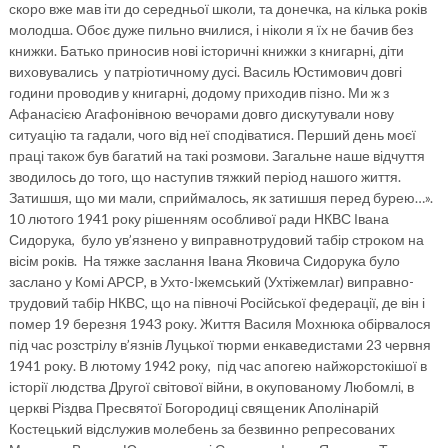
скоро вже мав іти до середньої школи, та донечка, на кілька років
молодша. Обоє дуже пильно вчилися, і ніколи я їх не бачив без
книжки. Батько приносив нові історичні книжки з книгарні, діти
виховувались у патріотичному дусі. Василь Юстимович довгі
години проводив у книгарні, додому приходив пізно. Ми ж з
Афанасією Агафонівною вечорами довго дискутували нову
ситуацію та гадали, чого від неї сподіватися. Перший день моєї
праці також був багатий на такі розмови. Загальне наше відчуття
зводилось до того, що наступив тяжкий період нашого життя.
Затишшя, що ми мали, сприймалось, як затишшя перед бурею…».
10 лютого 1941 року рішенням особливої ради НКВС Івана
Сидорука, було ув’язнено у виправнотрудовий табір строком на
вісім років. На тяжке заслання Івана Яковича Сидорука було
заслано у Комі АРСР, в Ухто-Іжемський (Ухтіжемлаг) виправно-
трудовий табір НКВС, що на півночі Російської федерації, де він і
помер 19 березня 1943 року. Життя Василя Мохнюка обірвалося
під час розстрілу в’язнів Луцької тюрми енкаведистами 23 червня
1941 року. В лютому 1942 року, під час апогею найжорстокішої в
історії людства Другої світової війни, в окупованому Любомлі, в
церкві Різдва Пресвятої Богородиці священик Аполінарій
Костецький відслужив молебень за безвинно репресованих