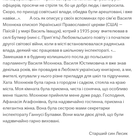
офіцерів, просячи не стріля ти, бо це добрі люди, і випросила.
Скоро, по приході совітської влади, обидва були арештовані, і вже
навіки…». А ось як описує у своїх вспоминах про сім’ю Василя
Мохнюка єпископ Української Православної церкви (США) —
Паїсій ( у мирі Василь Іващук), котрий з 1935 року вчителював в
селі Бутмер (нині с. Прип’ять) Любомльського повіту і з початком
другої світової війни, коли в місті встановлювалася радянська
влада, деякий час працював в шкільному інспектораті. «…
Замешкав я в будинку колишнього посла до польського
парламенту Василя Мохнюка. Василя Юстимовича я вже знав
декілька років, він провадив в Любомлі українську книгарню, а ми,
вчителі, купували у нього різне приладдя для шкіл та підручники.
Хата Мохнюків була гарна з городом і садком, стояла на краю
міста. Моя кімната була приємна, чиста і сонячна, що особливо
мене тішило. Мохнюки прийняли мене дуже радо. Господиня,
Афанасія Агафонівна, була надзвичайно гостинна, приємна і
елегантна жінка. Вона була сестрою мами секретарки
інспекторату Ганнусі Булавки. Вони мали двоє дітей, що були
надзвичайно гарно виховані.
Старший син Лесик