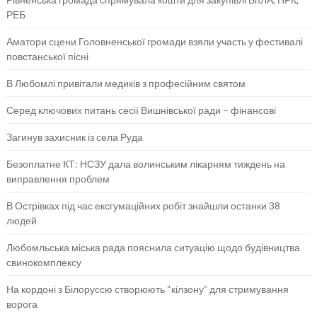
РЕБ
Аматори сцени Головненської громади взяли участь у фестивалі
повстанської пісні
В Любомлі привітали медиків з професійним святом
Серед ключових питань сесії Вишнівської ради – фінансові
Загинув захисник із села Руда
Безоплатне КТ: НСЗУ дала волинським лікарням тиждень на
виправлення проблем
В Острівках під час ексгумаційних робіт знайшли останки 38
людей
Любомльська міська рада пояснила ситуацію щодо будівництва
свинокомплексу
На кордоні з Білоруссю створюють “кілзону” для стримування
ворога