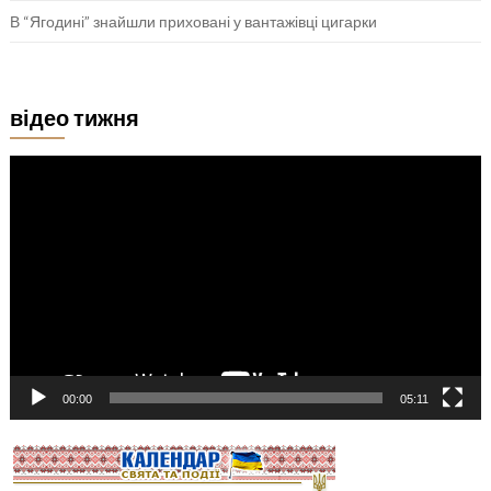
В “Ягодині” знайшли приховані у вантажівці цигарки
відео тижня
Відеопрогравач
00:00
05:11