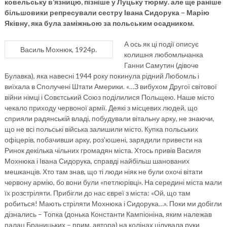
ковельську в’язницю, пізніше у Луцьку тюрму. але ще раніше
більшовики репресували сестру Івана Сидорука – Марію
Яківну, яка була заміжньою за польським осадником.
А ось як ці події описує
Василь Мохнюк, 1924р.
колишня любомльчанка
Ганни Самутин (дівоче
Булавка), яка навесні 1944 року покинула рідний Любомль і
виїхала в Сполучені Штати Америки. «…З вибухом Другої світової
війни німці і Совєтський Союз поділилися Польщею. Наше місто
чекало приходу червоної армії. Деякі з місцевих людей, що
сприяли радянській владі, побудували вітальну арку, не знаючи,
що не всі польські війська залишили місто. Купка польських
офіцерів, побачивши арку, роз’юшені, зарядили привести на
Ринок декілька чільних громадян міста. Хтось привів Василя
Мохнюка і Івана Сидорука, справді найбільш шанованих
мешканців. Хто там знав, що ті люди ніяк не були охочі вітати
червону армію, бо вони були «петлюрівці». На середині міста мали
їх розстріляти. Прибігли до нас євреї з міста: «Ой, що там
робиться! Мають стріляти Мохнюка і Сидорука…». Поки ми добігли
дізнались – Топка (донька Константи Кампіоніна, яким належав
палац Браницьких – прим. автора) на колінах цілувала руки