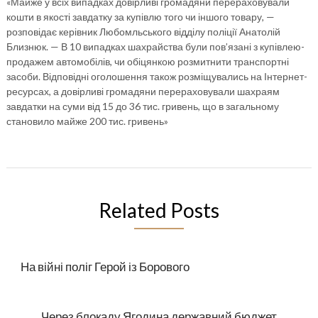
«Майже у всіх випадках довірливі громадяни перераховували
кошти в якості завдатку за купівлю того чи іншого товару, —
розповідає керівник Любомльського відділу поліції Анатолій
Близнюк. — В 10 випадках шахрайства були пов’язані з купівлею-
продажем автомобілів, чи обіцянкою розмитнити транспортні
засоби. Відповідні оголошення також розміщувались на Інтернет-
ресурсах, а довірливі громадяни перераховували шахраям
завдатки на суми від 15 до 36 тис. гривень, що в загальному
становило майже 200 тис. гривень»
Related Posts
На війні поліг Герой із Борового
Через блокаду Ягодина державний бюджет