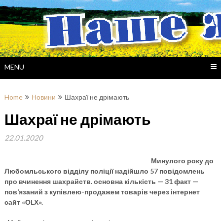
Skip
to
content
MENU
Home
Новини
Шахраї не дрімають
Шахраї не дрімають
22.01.2020
Минулого року до
Любомльського відділу поліції надійшло 57 повідомлень
про вчинення шахрайств. основна кількість — 31 факт —
пов’язаний з купівлею-продажем товарів через інтернет
сайт «ОLХ».