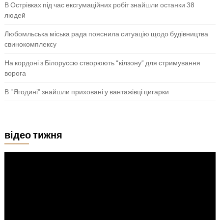
В Острівках під час ексгумаційних робіт знайшли останки 38
людей
Любомльська міська рада пояснила ситуацію щодо будівництва
свинокомплексу
На кордоні з Білоруссю створюють “кілзону” для стримування
ворога
В “Ягодині” знайшли приховані у вантажівці цигарки
відео тижня
Відеопрогравач