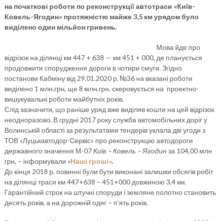
на початкові роботи по реконструкції автотраси «Київ-
Ковель-Ягодин» протяжністю майже 3,5 км урядом було
виділено один мільйон гривень.
Мова йде про
відрізок на ділянці км 447 + 638 — км 451 + 000, де планується
продовжити спорудження дороги в чотири смуги. Згідно
постанови Кабміну від 29.01.2020 р. №36 на вказані роботи
виділено 1 млн.грн, ще 8 млн.грн. скеровується на проектно-
вишукувальні роботи майбутніх років.
Слід зазначити, що раніше уряд вже виділяв кошти на цей відрізок
неодноразово. В грудні 2017 року служба автомобільних доріг у
Волинській області за результатами тендерів уклала дві угоди з
ТОВ «Луцькавтодор-Сервіс» про реконструкцію автодороги
державного значення М-07
Київ – Ковель – Ягодин
за 104,00 млн
грн, – інформували «
Наші гроші»
.
До кінця 2018 р. повинні були бути виконані залишки обсягів робіт
на ділянці траси км 447+638 – 451+000 довжиною 3,4 км.
Гарантійний строк на штучні споруди і земляне полотно становить
десять років, а на дорожній одяг – п’ять років.