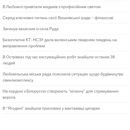
В Любомлі привітали медиків з професійним святом
Серед ключових питань сесії Вишнівської ради – фінансові
Загинув захисник із села Руда
Безоплатне КТ: НСЗУ дала волинським лікарням тиждень на
виправлення проблем
В Острівках під час ексгумаційних робіт знайшли останки 38
людей
Любомльська міська рада пояснила ситуацію щодо будівництва
свинокомплексу
На кордоні з Білоруссю створюють “кілзону” для стримування
ворога
В “Ягодині” знайшли приховані у вантажівці цигарки