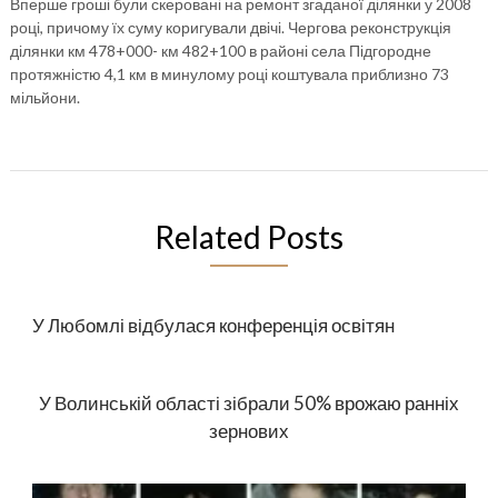
Вперше гроші були скеровані на ремонт згаданої ділянки у 2008
році, причому їх суму коригували двічі. Чергова реконструкція
ділянки км 478+000- км 482+100 в районі села Підгородне
протяжністю 4,1 км в минулому році коштувала приблизно 73
мільйони.
Related Posts
У Любомлі відбулася конференція освітян
У Волинській області зібрали 50% врожаю ранніх
зернових