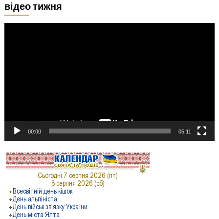
відео тижня
Відеопрогравач
00:00
05:11