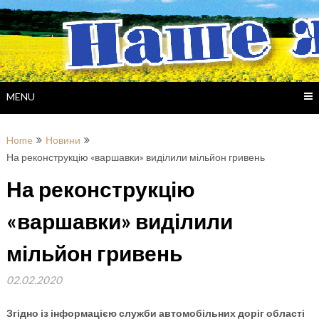
Skip
to
content
MENU
Home
Новини
На реконструкцію «варшавки» виділили мільйон гривень
На реконструкцію
«варшавки» виділили
мільйон гривень
02.02.2020
Згідно із інформацією служби автомобільних доріг області