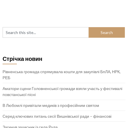
Стрічка новин
Рівненська громада спрямувала кошти для закупівлі БпЛА, НРК,
РЕБ
Аматори сцени Головненської громади взяли участь у фестивалі
повстанської пісні
В Любомлі привітали медиків з професійним святом
Серед ключових питань сесії Вишнівської ради – фінансові
Загинув захисник із села Руда