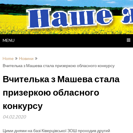
Skip
to
content
MENU
Home
Новини
Вчителька з Машева стала призеркою обласного конкурсу
Вчителька з Машева стала
призеркою обласного
конкурсу
04.02.2020
Цими днями на базі Ківерцівської ЗОШ проходив другий