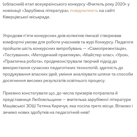
(обласний) етап всеукраїнського конкурсу «Вчитель року 2020» у
номінації «Зарубіжна література»,
повідомляють
на сайті
Ківерцівської міськради.
Упродовж п’яти конкурсних днів колектив гімназії створював
комфортні умови для роботи учасників та журі Конкурсу. Педагоги
пройшли шість конкурсних випробувань — «Самопрезентація»,
«Тестування», «Методичний практикум», «Майстер-клас», «Урок»,
«Практична робота», продемонстрували творчий підхід до
використання сучасних педагогічних технологій, здатність до
продукування власних ідей, уміння аналізувати шляхи та способи
досягнення високих результатів освітнього процесу.
Приємно констатувати що, до числа призерів потрапила й
представниця Любомльщини — вчителька зарубіжної літератури
Машівської ЗОШ Тетяна Киричук, яка посіла третє місце. Вітаємо і
зичимо нових здобутків на педагогічній ниві!