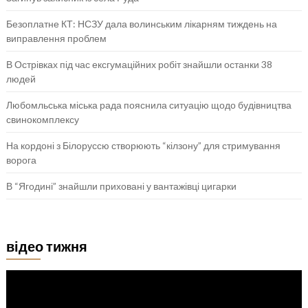
Безоплатне КТ: НСЗУ дала волинським лікарням тиждень на
виправлення проблем
В Острівках під час ексгумаційних робіт знайшли останки 38
людей
Любомльська міська рада пояснила ситуацію щодо будівництва
свинокомплексу
На кордоні з Білоруссю створюють “кілзону” для стримування
ворога
В “Ягодині” знайшли приховані у вантажівці цигарки
відео тижня
Відеопрогравач