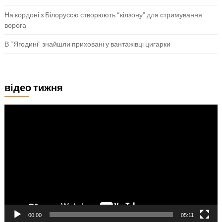
На кордоні з Білоруссю створюють “кілзону” для стримування
ворога
В “Ягодині” знайшли приховані у вантажівці цигарки
відео тижня
Відеопрогравач
00:00
05:11