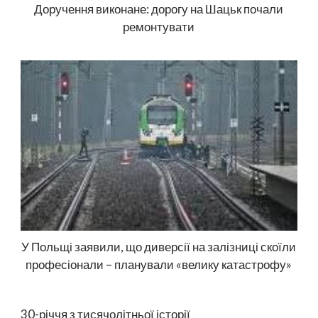
Доручення виконане: дорогу на Шацьк почали
ремонтувати
У Польщі заявили, що диверсії на залізниці скоїли
професіонали – планували «велику катастрофу»
30-річчя з тисячолітньої історії