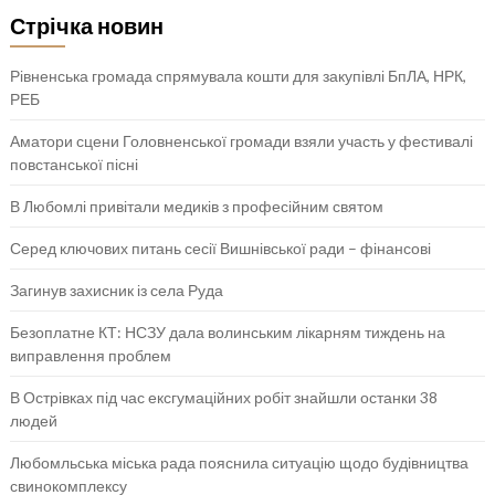
Стрічка новин
Рівненська громада спрямувала кошти для закупівлі БпЛА, НРК,
РЕБ
Аматори сцени Головненської громади взяли участь у фестивалі
повстанської пісні
В Любомлі привітали медиків з професійним святом
Серед ключових питань сесії Вишнівської ради – фінансові
Загинув захисник із села Руда
Безоплатне КТ: НСЗУ дала волинським лікарням тиждень на
виправлення проблем
В Острівках під час ексгумаційних робіт знайшли останки 38
людей
Любомльська міська рада пояснила ситуацію щодо будівництва
свинокомплексу