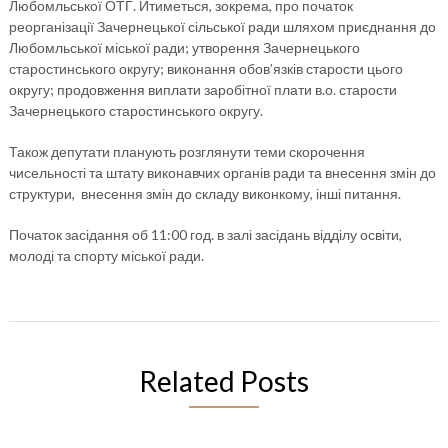
Любомльської ОТГ. Йтиметься, зокрема, про початок
реорганізації Зачернецької сільської ради шляхом приєднання до
Любомльської міської ради; утворення Зачернецького
старостинського округу; виконання обов’язків старости цього
округу; продовження виплати заробітної плати в.о. старости
Зачернецького старостинського округу.
Також депутати планують розглянути теми скорочення
чисельності та штату виконавчих органів ради та внесення змін до
структури, внесення змін до складу виконкому, інші питання.
Початок засідання об 11:00 год. в залі засідань відділу освіти,
молоді та спорту міської ради.
Related Posts