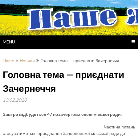
Skip
to
content
MENU
Home
Новини
Головна тема — приєднати Зачернеччя
Головна тема — приєднати
Зачернеччя
13.02.2020
Завтра відбудеться 47 позачергова сесія міської ради.
Частина питань
стосуватиметься приєднання Зачернецької сільської ради до