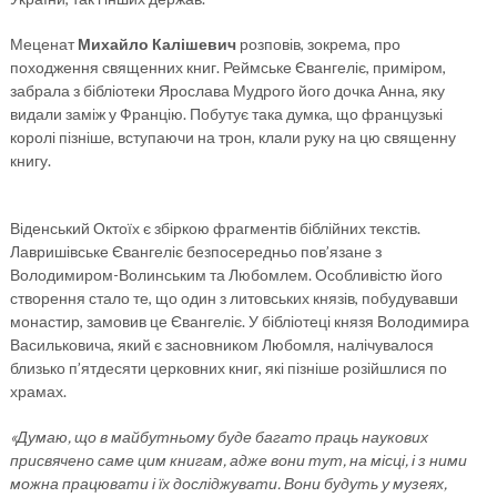
Меценат
Михайло Калішевич
розповів, зокрема, про
походження священних книг. Реймське Євангеліє, приміром,
забрала з бібліотеки Ярослава Мудрого його дочка Анна, яку
видали заміж у Францію. Побутує така думка, що французькі
королі пізніше, вступаючи на трон, клали руку на цю священну
книгу.
Віденський Октоїх є збіркою фрагментів біблійних текстів.
Лавришівське Євангеліє безпосередньо пов’язане з
Володимиром-Волинським та Любомлем. Особливістю його
створення стало те, що один з литовських князів, побудувавши
монастир, замовив це Євангеліє. У бібліотеці князя Володимира
Васильковича, який є засновником Любомля, налічувалося
близько п’ятдесяти церковних книг, які пізніше розійшлися по
храмах.
«Думаю, що в майбутньому буде багато праць наукових
присвячено саме цим книгам, адже вони тут, на місці, і з ними
можна працювати і їх досліджувати. Вони будуть у музеях,