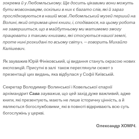
зокрема й у Любомльському. Ще досить цікавими вони можуть
бути мовознавцям, оскільки в них є багато слів, які й зараз
прослідковуються в нашій мові. Любомльський музей перший на
Волині, який отримав цінні книги, і, сподіваюся, на цьому робота
не завершиться, що в майбутньому ми матимемо змогу
працювати з такими книгами, які стосуються нашої землі,
проте нині розкидані по всьому світу», — говорить Михайло
Калішевич.
Як зауважив Юрій Фініковський, ці видання стануть окрасою нових
експозицій. Присутні в залі також переглянули сюжет з
презентації цих видань, яка відбулася у Софії Київській.
Секретар Володимир-Волинської і Ковельської єпархії
архімандрит
Сава
зауважив,
що цей захід дуже важливий, адже
книги, які презентують, мають не лише історичну цінність, а й
являються богослужбовими¸ які в повноті відкривають всю суть
богослужінь у церкві.
Олександр ХОМІЧ.