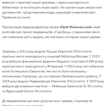
вивезли з території нашої держави, і зараз знаходяться в
бібліотеках та інституціях інших країн. На презентацію запросили
духовенство, представників влади, науковців та вчителів шкіл.
Прийшли усі охочі.
Презентацію відкрив директор музею
Юрій Фініковський
, який
розповів про проект видавництва «Горобець», стараннями якого
світ побачили шість видань, які пов’язані з історією нашої церкви.
Зокрема, у 2011 році видали Луцьке Євангеліє ХIVстоліття,
оригінал якого знаходиться у науковій бібліотеці Москви. У 2013
році вийшло факсимільне видання Луцького псалтиря (1384 року),
оригінал якого знаходиться у Флоренції. У 2015 році світ побачила
копія Холмського Євангелія, яке могло бути написане у
літописному Угровську, що на теренах Любомльського району. У
2018 році видали Лавришівське Євангеліє ХIVстоліття. У 2019 році
вийшли дві унікальні пам’ятки — Реймське Євангеліє ХІ-ХІІ століть
та Віденський Октоїх ХІІ століття.
До видавництва цих книг долучається і церква, і науковці як
України, так і інших держав.