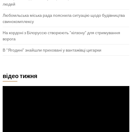
людей
Любомльська міська рада пояснила ситуацію щодо будівництва
свинокомплексу
На кордоні з Білоруссю створюють “кілзону” для стримування
ворога
В “Ягодині” знайшли приховані у вантажівці цигарки
відео тижня
Відеопрогравач