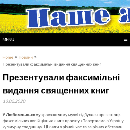
Skip
to
content
MENU
Home
Новини
Презентували факсимільні видання священних книг
Презентували факсимільні
видання священних книг
13.02.2020
У Любомльському
краєзнавчому музеї відбулася презентація
факсимільних копій цінних книг з проекту «Повертаємо в Україну
культурну спадщину». Ці книги в різний час та за різних обставин