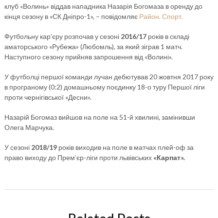
клуб «Волинь» віддав нападника Назарія Богомаза в оренду до
кінця сезону в «СК Дніпро-1», – повідомляє
Район. Спорт.
Футбольну кар’єру розпочав у сезоні
2016/17
років в складі
аматорського «Рубежа» (Любомль), за який зіграв 1 матч.
Наступного сезону прийняв запрошення від «Волині».
У футболці першої команди лучан дебютував 20 жовтня 2017 року
в програному (0:2) домашньому поєдинку 18-о туру Першої ліги
проти чернігівської «Десни».
Назарій Богомаз вийшов на поле на 51-й хвилині, замінивши
Олега Марчука.
У сезоні
2018/19
років виходив на поле в матчах плей-оф за
право виходу до Прем’єр-ліги проти львівських
«Карпат».