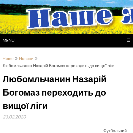
Skip
to
content
MENU
Home
Новини
Любомльчанин Назарій Богомаз переходить до вищої ліги
Любомльчанин Назарій
Богомаз переходить до
вищої ліги
23.02.2020
Футбольний