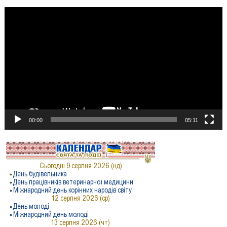
Відеопрогравач
00:00
05:11