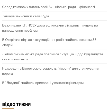
Серед ключових питань сесії Вишнівської ради – фінансові
Загинув захисник із села Руда
Безоплатне КТ: НСЗУ дала волинським лікарням тиждень на
виправлення проблем
В Острівках під час ексгумаційних робіт знайшли останки 38
людей
Любомльська міська рада пояснила ситуацію щодо будівництва
свинокомплексу
На кордоні з Білоруссю створюють “кілзону” для стримування
ворога
В “Ягодині” знайшли приховані у вантажівці цигарки
відео тижня