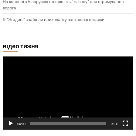
На кордоні з Білоруссю створюють “кілзону” для стримування
ворога
В “Ягодині” знайшли приховані у вантажівці цигарки
відео тижня
Відеопрогравач
00:00
05:11