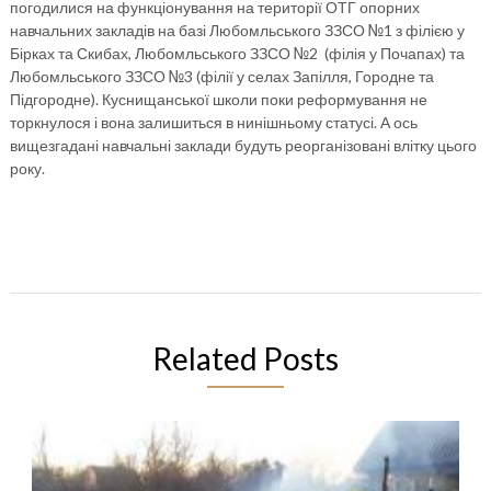
погодилися на функціонування на території ОТГ опорних
навчальних закладів на базі Любомльського ЗЗСО №1 з філією у
Бірках та Скибах, Любомльського ЗЗСО №2 (філія у Почапах) та
Любомльського ЗЗСО №3 (філії у селах Запілля, Городне та
Підгородне). Куснищанської школи поки реформування не
торкнулося і вона залишиться в нинішньому статусі. А ось
вищезгадані навчальні заклади будуть реорганізовані влітку цього
року.
Related Posts