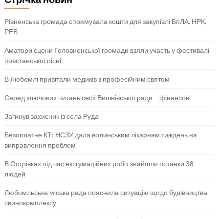
Рівненська громада спрямувала кошти для закупівлі БпЛА, НРК,
РЕБ
Аматори сцени Головненської громади взяли участь у фестивалі
повстанської пісні
В Любомлі привітали медиків з професійним святом
Серед ключових питань сесії Вишнівської ради – фінансові
Загинув захисник із села Руда
Безоплатне КТ: НСЗУ дала волинським лікарням тиждень на
виправлення проблем
В Острівках під час ексгумаційних робіт знайшли останки 38
людей
Любомльська міська рада пояснила ситуацію щодо будівництва
свинокомплексу