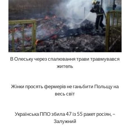
В Олеську через спалювання трави травмувався
житель
Жінки просять фермерів не ганьбити Польщу на
весь світ
Українська ППО збила 47 із 55 ракет росіян, –
Залужний