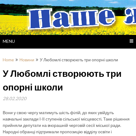
Skip
to
content
MENU
Home
Новини
У Любомлі створюють три опорні школи
У Любомлі створюють три
опорні школи
28.02.2020
Вони у свою чергу матимуть шість філій, до яких увійдуть
навчальні заклади І-ІІ ступенів сільської місцевості. Таке рішення
прийняли депутати на вчорашній черговій сесії міської ради.
Народні обранці підтримали пропозицію відділу освіти і