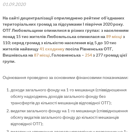
01.09.2020
На сайті децентралізації оприлюднено рейтинг об’єднаних
територіальних громад за підсумками І півріччя 2020 року.
ОТГ Любомльщини опинилися в різних групах: з населенням
понад 15 тис жителів Любомльська опинилася на
89 місці
з
110; серед громад з кількістю населення від 5 до 10 тис
жителів найвищу
41 сходинку
посіла Рівненська ОТГ,
Вишнівська на
87 місці
, Головненська –
254
з 277 громад цієї
групи.
Оцінювання проведено за основними фінансовими показниками:
доходи загального фонду на 1-го мешканця (співвідношення
обсягу надходжень доходів загального фонду без
трансфертів до кількості мешканців відповідної ОТГ);
видатки загального фонду на 1-го мешканця (співвідношення
обсягу видатків загального фонду до кількості мешканців
відповідної ОТГ);
видатки на утримання апарату управління у розрахунку на 1-