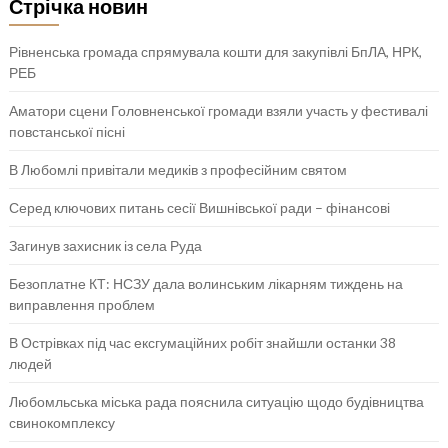
Стрічка новин
Рівненська громада спрямувала кошти для закупівлі БпЛА, НРК,
РЕБ
Аматори сцени Головненської громади взяли участь у фестивалі
повстанської пісні
В Любомлі привітали медиків з професійним святом
Серед ключових питань сесії Вишнівської ради – фінансові
Загинув захисник із села Руда
Безоплатне КТ: НСЗУ дала волинським лікарням тиждень на
виправлення проблем
В Острівках під час ексгумаційних робіт знайшли останки 38
людей
Любомльська міська рада пояснила ситуацію щодо будівництва
свинокомплексу