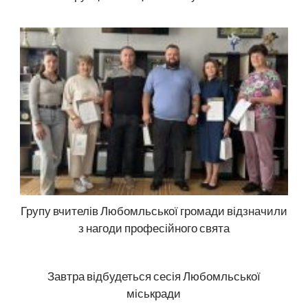
Групу вчителів Любомльської громади відзначили
з нагоди професійного свята
Завтра відбудеться сесія Любомльської
міськради