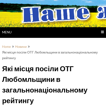
Skip
to
content
MENU
Home
Новини
Які місця посіли ОТГ Любомльщини в загальнонаціональному
рейтингу
Які місця посіли ОТГ
Любомльщини в
загальнонаціональному
рейтингу