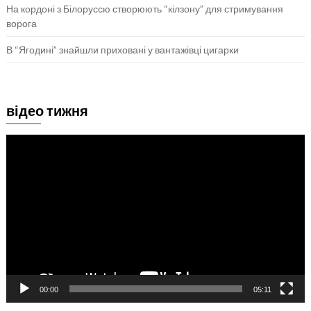
На кордоні з Білоруссю створюють “кілзону” для стримування
ворога
В “Ягодині” знайшли приховані у вантажівці цигарки
відео тижня
Відеопрогравач
00:00
05:11