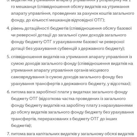
го мешканця (співвідношення обсягу видатків на утримання
апарату управління, проведених за рахунок коштів загального
фонду, до кількості мешканців відповідної ОТГ);
рівень дотаційності бюджетів (співвідношення обсягу базової
чи реверсної дотації до загальної суми доходів загального
фонду бюджету ОТГ з урахуванням базової чи реверсної
дотації без урахування субвенцій з державного бюджету);
співвідношення видатків на утримання апарату управління із
сумою доходів загального фонду (співвідношення видатків на
утримання апарату управління органів місцевого
самоврядування із сумою доходів загального фонду без
урахування трансфертів з державного бюджету, у відсотках);
питома вага заробітної плати у видатках загального фонду
бюджету ОТГ (відсоткова частка проведених із загального
фонду бюджету видатків на заробітну плату з нарахуваннями
до обсягу видатків загального фонду бюджету без урахування
трансфертів, перерахованих з бюджету ОТГ до інших
бюджетів);
питома вага капітальних видатків у загальному обсязі видатків