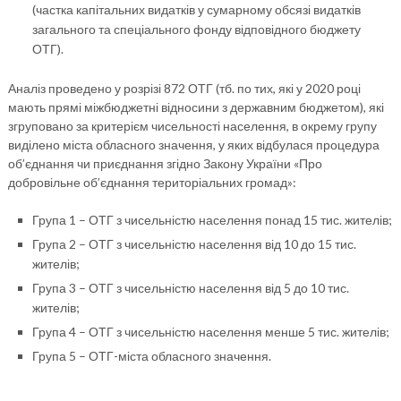
(частка капітальних видатків у сумарному обсязі видатків
загального та спеціального фонду відповідного бюджету
ОТГ).
Аналіз проведено у розрізі 872 ОТГ (тб. по тих, які у 2020 році
мають прямі міжбюджетні відносини з державним бюджетом), які
згруповано за критерієм чисельності населення, в окрему групу
виділено міста обласного значення, у яких відбулася процедура
об’єднання чи приєднання згідно Закону України «Про
добровільне об’єднання територіальних громад»:
Група 1 – ОТГ з чисельністю населення понад 15 тис. жителів;
Група 2 – ОТГ з чисельністю населення від 10 до 15 тис.
жителів;
Група 3 – ОТГ з чисельністю населення від 5 до 10 тис.
жителів;
Група 4 – ОТГ з чисельністю населення менше 5 тис. жителів;
Група 5 – ОТГ-міста обласного значення.