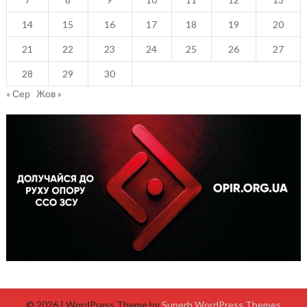
14
15
16
17
18
19
20
21
22
23
24
25
26
27
28
29
30
« Сер
Жов »
© 2026
| WordPress Theme by
Superb WordPress Themes