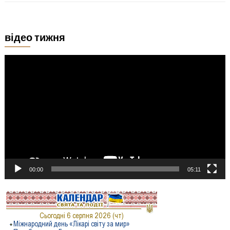
відео тижня
Відеопрогравач
00:00
05:11