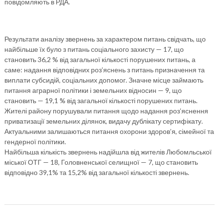
повідомляють в РДА.
Результати аналізу звернень за характером питань свідчать, що
найбільше їх було з питань соціального захисту — 17, що
становить 36,2 % від загальної кількості порушених питань, а
саме: надання відповідних роз’яснень з питань призначення та
виплати субсидій, соціальних допомог. Значне місце займають
питання аграрної політики і земельних відносин — 9, що
становить — 19,1 % від загальної кількості порушених питань.
Жителі району порушували питання щодо надання роз’яснення
приватизації земельних ділянок, видачу дублікату сертифікату.
Актуальними залишаються питання охорони здоров’я, сімейної та
гендерної політики.
Найбільша кількість звернень надійшла від жителів Любомльської
міської ОТГ — 18, Головненської селищної — 7, що становить
відповідно 39,1% та 15,2% від загальної кількості звернень.