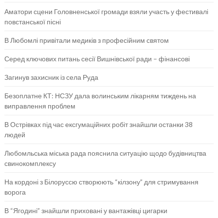
Аматори сцени Головненської громади взяли участь у фестивалі
повстанської пісні
В Любомлі привітали медиків з професійним святом
Серед ключових питань сесії Вишнівської ради – фінансові
Загинув захисник із села Руда
Безоплатне КТ: НСЗУ дала волинським лікарням тиждень на
виправлення проблем
В Острівках під час ексгумаційних робіт знайшли останки 38
людей
Любомльська міська рада пояснила ситуацію щодо будівництва
свинокомплексу
На кордоні з Білоруссю створюють “кілзону” для стримування
ворога
В “Ягодині” знайшли приховані у вантажівці цигарки