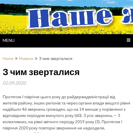
Skip
to
content
MENU
Home
Новини
З чим зверталися
З чим зверталися
02.09.2020
Протягом І півріччя цього року до райдержадміністрації від
жителів району, інших регіонів та через органи влади вищого рівня
надійшло 46 звернень громадян, що на 14 менше у порівнянні з
відповідним періодом минулого року (60). З усіх звернень — 3
колективних, на рівні звітного періоду 2019 року (3). Протягом І
півріччя 2020 року повторні звернення не надходили,