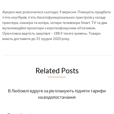
Аукціон має розпочатися сьогодні, 9 вересня. Планують придбати
п’ять ноутбуків, п’ять багатофункціональних пристроїв у складі
принтера, сканера та копіра, чотири телевізори Smart TV та два
мультимедійні проєктори з короткофокусним об’єктивом.
Орієнтовна вартість закупівлі – 188,9 тисячі гривень. Товари
мають доставити до 31 грудня 2020 року.
Related Posts
В Любомлі вдруге за рік планують підняти тарифи
на водопостачання