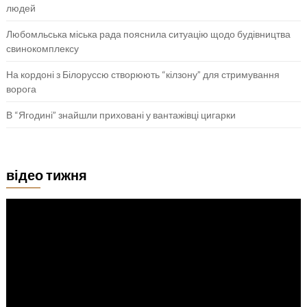
людей
Любомльська міська рада пояснила ситуацію щодо будівництва
свинокомплексу
На кордоні з Білоруссю створюють “кілзону” для стримування
ворога
В “Ягодині” знайшли приховані у вантажівці цигарки
відео тижня
Відеопрогравач