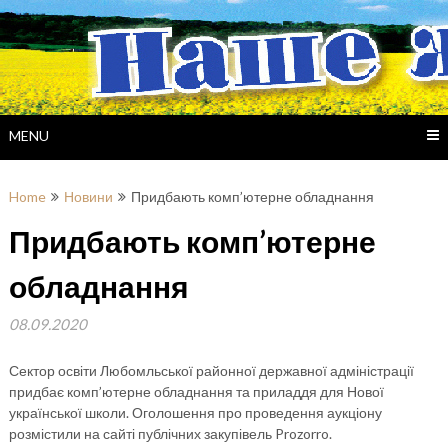
Skip
to
content
MENU
Home
Новини
Придбають комп’ютерне обладнання
Придбають комп’ютерне
обладнання
08.09.2020
Сектор освіти Любомльської районної державної адміністрації
придбає комп’ютерне обладнання та приладдя для Нової
української школи. Оголошення про проведення аукціону
розмістили на сайті публічних закупівель Prozorro.