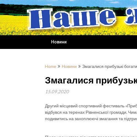
Skip
to
content
Новини
Home
Новини
Змагалися прибузькі богати
Змагалися прибузьк
15.09.2020
Другий місцевий спортивний фестиваль «Прибуз
відбувся на теренах Рівненської громади. Чим
подивитись на захоплюючі змагання та підтри