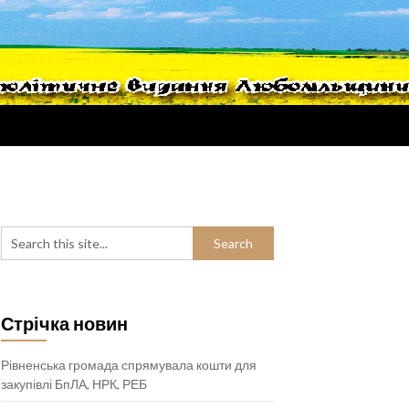
Стрічка новин
Рівненська громада спрямувала кошти для
закупівлі БпЛА, НРК, РЕБ