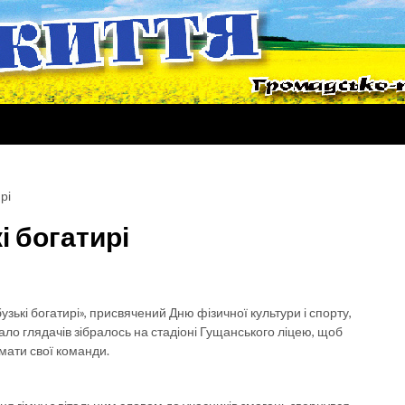
рі
і богатирі
ькі богатирі», присвячений Дню фізичної культури і спорту,
ало глядачів зібралось на стадіоні Гущанського ліцею, щоб
мати свої команди.