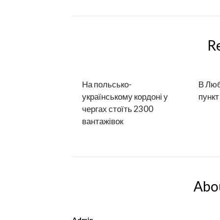
R
На польсько-
В Лю
українському кордоні у
пункт
чергах стоїть 2300
вантажівок
Abo
Admin