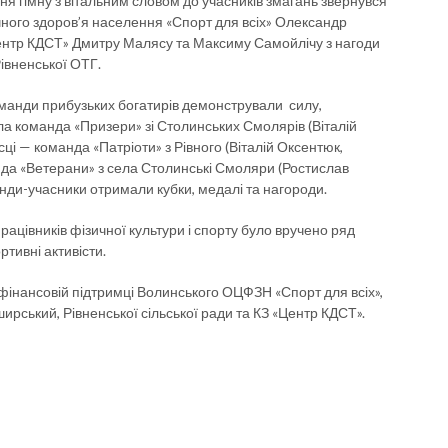
ня гімну з вітальним словом до учасників змагань звернувся
ного здоров’я населення «Спорт для всіх» Олександр
Центр КДСТ» Дмитру Малясу та Максиму Самойлічу з нагоди
Рівненської ОТГ.
оманди прибузьких богатирів демонстрували силу,
ла команда «Призери» зі Столинських Смолярів (Віталій
ці — команда «Патріоти» з Рівного (Віталій Оксентюк,
нда «Ветерани» з села Столинські Смоляри (Ростислав
нди-учасники отримали кубки, медалі та нагороди.
рацівників фізичної культури і спорту було вручено ряд
ртивні активісти.
 фінансовій підтримці Волинського ОЦФЗН «Спорт для всіх»,
ширський, Рівненської сільської ради та КЗ «Центр КДСТ».