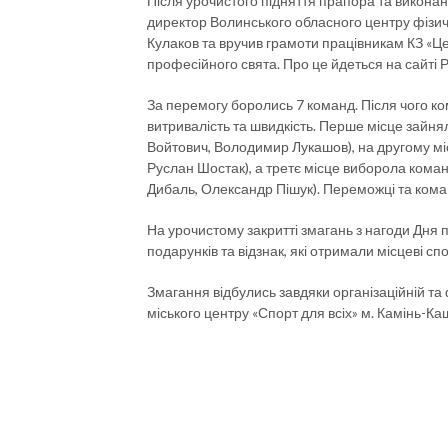
Після урочистого підняття прапора та виконан
директор Волинського обласного центру фізич
Кулаков та вручив грамоти працівникам КЗ «
професійного свята. Про це йдеться на сайті 
За перемогу боролись 7 команд. Після чого к
витривалість та швидкість. Перше місце зайня
Войтович, Володимир Лукашов), на другому міс
Руслан Шостак), а третє місце виборола кома
Дибаль, Олександр Пішук). Переможці та кома
На урочистому закритті змагань з нагоди Дня п
подарунків та відзнак, які отримали місцеві спо
Змагання відбулись завдяки організаційній та
міського центру «Спорт для всіх» м. Камінь-Ка