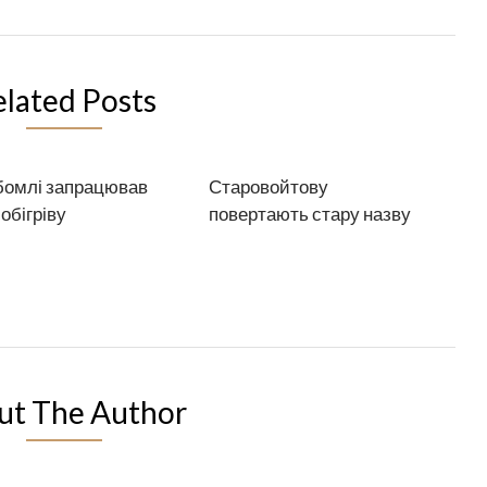
elated Posts
бомлі запрацював
Старовойтову
 обігріву
повертають стару назву
ut The Author