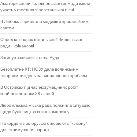
Аматори сцени Головненської громади взяли
участь у фестивалі повстанської пісні
В Любомлі привітали медиків з професійним
святом
Серед ключових питань сесії Вишнівської
ради – фінансові
Загинув захисник із села Руда
Безоплатне КТ: НСЗУ дала волинським
лікарням тиждень на виправлення проблем
В Острівках під час ексгумаційних робіт
знайшли останки 38 людей
Любомльська міська рада пояснила ситуацію
щодо будівництва свинокомплексу
На кордоні з Білоруссю створюють “кілзону”
для стримування ворога