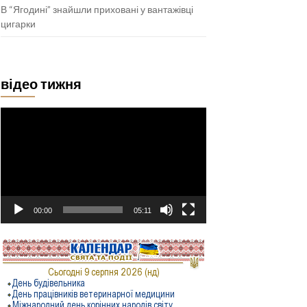
В “Ягодині” знайшли приховані у вантажівці
цигарки
відео тижня
Відеопрогравач
00:00
05:11