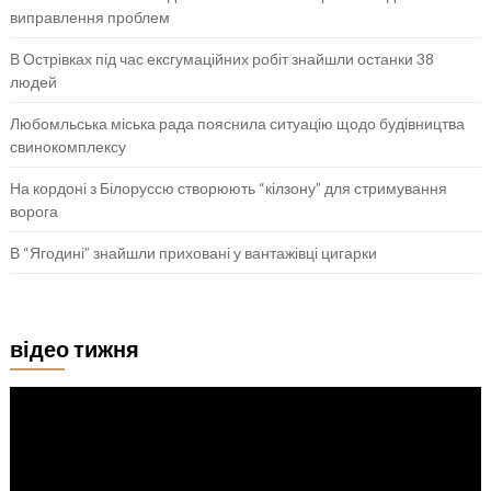
виправлення проблем
В Острівках під час ексгумаційних робіт знайшли останки 38
людей
Любомльська міська рада пояснила ситуацію щодо будівництва
свинокомплексу
На кордоні з Білоруссю створюють “кілзону” для стримування
ворога
В “Ягодині” знайшли приховані у вантажівці цигарки
відео тижня
Відеопрогравач