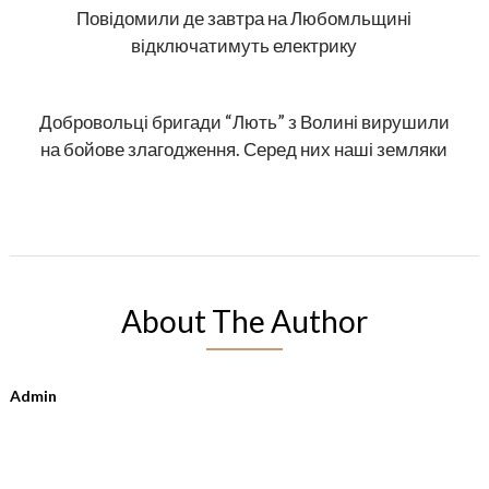
Повідомили де завтра на Любомльщині
відключатимуть електрику
Добровольці бригади “Лють” з Волині вирушили
на бойове злагодження. Серед них наші земляки
About The Author
Admin