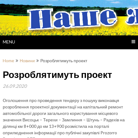
Skip
to
content
MENU
Home
Новини
Розроблятимуть проект
Розроблятимуть проект
26.09.2020
Оголошення про проведення тендеру з пошуку виконавця
розроблення проектної документації на капітальний ремонт
автомобільної дороги загального користування місцевого
значення Висоцьк – Терехи – Замлиння – Штунь – Радехів на
ділянці км 8+000 до км 13+900 розмістила на порталі
оприлюднення інформації про публічні закупівлі Prozorro