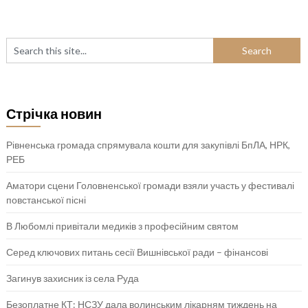
Стрічка новин
Рівненська громада спрямувала кошти для закупівлі БпЛА, НРК,
РЕБ
Аматори сцени Головненської громади взяли участь у фестивалі
повстанської пісні
В Любомлі привітали медиків з професійним святом
Серед ключових питань сесії Вишнівської ради – фінансові
Загинув захисник із села Руда
Безоплатне КТ: НСЗУ дала волинським лікарням тиждень на