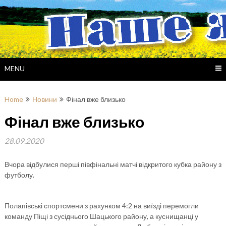
Skip
to
content
MENU
Home
Новини
Фінал вже близько
Фінал вже близько
28.09.2020
Вчора відбулися перші півфінальні матчі відкритого кубка району з
футболу.
Полапівські спортсмени з рахунком 4:2 на виїзді перемогли
команду Піщі з сусіднього Шацького району, а куснищанці у