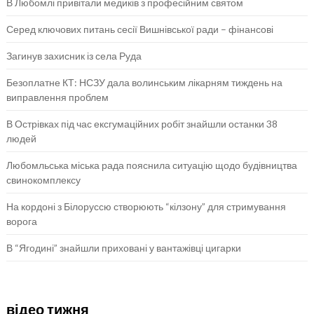
В Любомлі привітали медиків з професійним святом
Серед ключових питань сесії Вишнівської ради – фінансові
Загинув захисник із села Руда
Безоплатне КТ: НСЗУ дала волинським лікарням тиждень на
виправлення проблем
В Острівках під час ексгумаційних робіт знайшли останки 38
людей
Любомльська міська рада пояснила ситуацію щодо будівництва
свинокомплексу
На кордоні з Білоруссю створюють “кілзону” для стримування
ворога
В “Ягодині” знайшли приховані у вантажівці цигарки
відео тижня