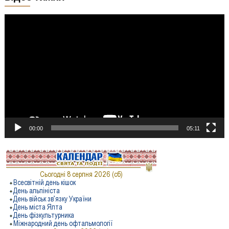
Відеопрогравач
00:00
05:11