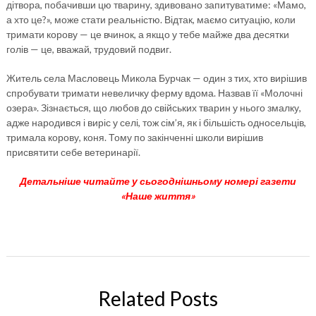
дітвора, побачивши цю тварину, здивовано запитуватиме: «Мамо,
а хто це?», може стати реальністю. Відтак, маємо ситуацію, коли
тримати корову — це вчинок, а якщо у тебе майже два десятки
голів — це, вважай, трудовий подвиг.
Житель села Масловець Микола Бурчак — один з тих, хто вирішив
спробувати тримати невеличку ферму вдома. Назвав її «Молочні
озера». Зізнається, що любов до свійських тварин у нього змалку,
адже народився і виріс у селі, тож сім’я, як і більшість односельців,
тримала корову, коня. Тому по закінченні школи вирішив
присвятити себе ветеринарії.
Детальніше читайте у сьогоднішньому номері газети
«Наше життя»
Related Posts