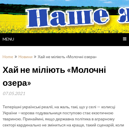
Skip
to
content
MENU
Home
Новини
Хай не міліють «Молочні озера»
Хай не міліють «Молочні
озера»
07.05.2021
Теперішні українські реалії, на жаль, такі, що у селі — колисці
України —корова-годувальниця поступово стає екзотичною
твариною. Принаймні, якщо державна політика в аграрному
секторі кардинально не зміниться на краще, такий сценарій, коли