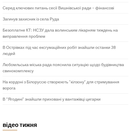
Серед ключових питань сесії Вишнівської ради – фінансові
Загинув захисник із села Руда
Безоплатне КТ: НСЗУ дала волинським лікарням тиждень на
виправлення проблем
В Острівках під час ексгумаційних робіт знайшли останки 38
людей
Любомльська міська рада пояснила ситуацію щодо будівництва
свинокомплексу
На кордоні з Білоруссю створюють “кілзону” для стримування
ворога
В “Ягодині” знайшли приховані у вантажівці цигарки
відео тижня