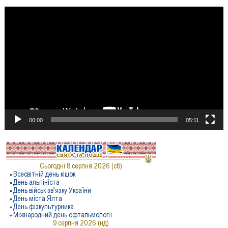
Відеопрогравач
00:00
05:11