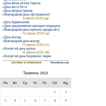
Травень 2021
Пн
Вт
Ср
Чт
Пт
Сб
Нд
1
2
3
4
5
6
7
8
9