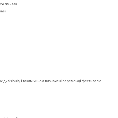
ї гімназії
азії
вих дивізіонів, і таким чином визначені переможці фестивалю