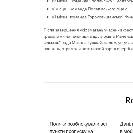
IV місце – команда Столинсько-Смолярсько
V місце – команда Полапівського ліцею
VI місце- команда Гороховищанської гімна
Після завершення усіх змагань учасників фес
грамотами начальниця відділу освіти Рівненсь
сільської ради Микола Гурко. Загалом, усі уча
вражень, отримали позитивний заряд енергії
R
Поляки розблокували всі
Даніл
пункти пропуску на
в моб