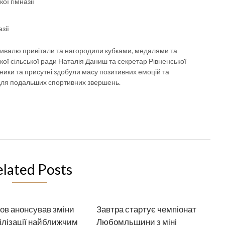
ї гімназії
зії
тивалю привітали та нагородили кубками, медалями та
кої сільської ради Наталія Даниш та секретар Рівненської
сники та присутні здобули масу позитивних емоцій та
 для подальших спортивних звершень.
elated Posts
ов анонсував зміни
Завтра стартує чемпіонат
ілізації найближчим
Любомльщини з міні