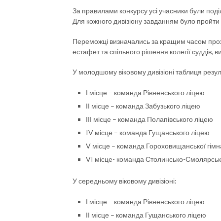
За правилами конкурсу усі учасники були поділ
Для кожного дивізіону завданням було пройти
Переможці визначались за кращим часом прох
естафет та спільного рішення колегії суддів,
У молодшому віковому дивізіоні таблиця резул
І місце – команда Рівненського ліцею
ІІ місце – команда Забузького ліцею
ІІІ місце – команда Полапівського ліцею
IV місце – команда Гущанського ліцею
V місце – команда Гороховищанської гімна
VI місце- команда Столинсько-Смолярської
У середньому віковому дивізіоні:
І місце – команда Рівненського ліцею
ІІ місце – команда Гущанського ліцею