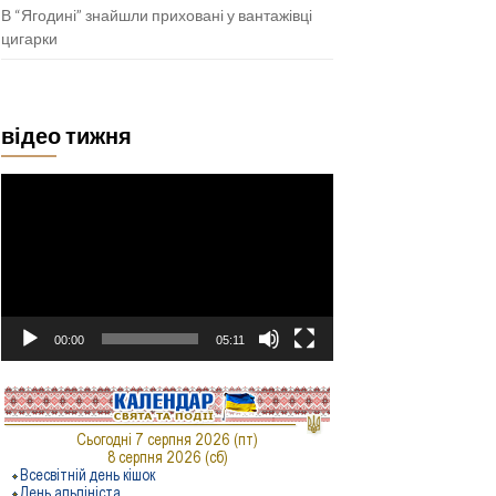
В “Ягодині” знайшли приховані у вантажівці
цигарки
відео тижня
Відеопрогравач
00:00
05:11