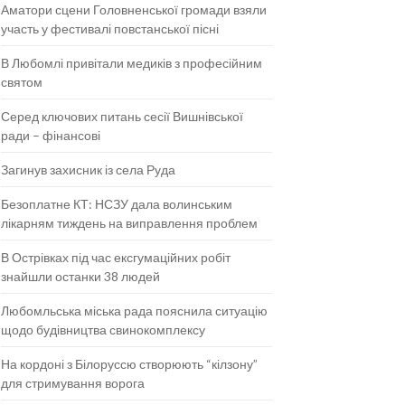
Аматори сцени Головненської громади взяли
участь у фестивалі повстанської пісні
В Любомлі привітали медиків з професійним
святом
Серед ключових питань сесії Вишнівської
ради – фінансові
Загинув захисник із села Руда
Безоплатне КТ: НСЗУ дала волинським
лікарням тиждень на виправлення проблем
В Острівках під час ексгумаційних робіт
знайшли останки 38 людей
Любомльська міська рада пояснила ситуацію
щодо будівництва свинокомплексу
На кордоні з Білоруссю створюють “кілзону”
для стримування ворога