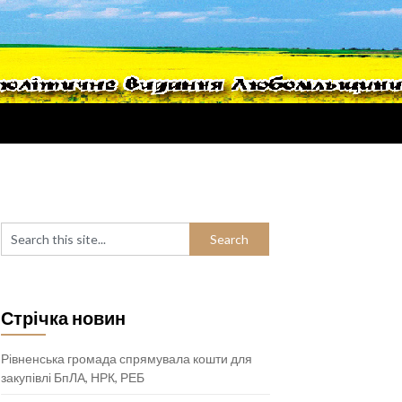
Стрічка новин
Рівненська громада спрямувала кошти для
закупівлі БпЛА, НРК, РЕБ