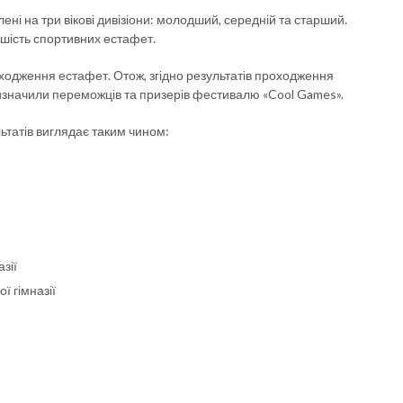
ені на три вікові дивізіони: молодший, середній та старший.
 шість спортивних естафет.
одження естафет. Отож, згідно результатів проходження
 визначили переможців та призерів фестивалю «Cool Games».
ьтатів виглядає таким чином:
зії
 гімназії