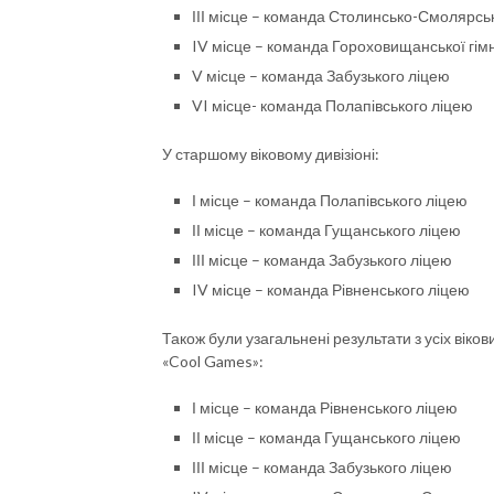
ІІІ місце – команда Столинсько-Смолярсько
IV місце – команда Гороховищанської гімн
V місце – команда Забузького ліцею
VI місце- команда Полапівського ліцею
У старшому віковому дивізіоні:
І місце – команда Полапівського ліцею
ІІ місце – команда Гущанського ліцею
ІІІ місце – команда Забузького ліцею
IV місце – команда Рівненського ліцею
Також були узагальнені результати з усіх віко
«Cool Games»:
І місце – команда Рівненського ліцею
ІІ місце – команда Гущанського ліцею
ІІІ місце – команда Забузького ліцею