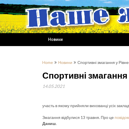
Skip
to
content
Новини
Home
Новини
Спортивні змагання у Рівне
Спортивні змагання 
14.05.2021
участь в якому прийняли вихованці усіх заклад
Змагання відбулися 13 травня. Про це
повідо
Даниш
.