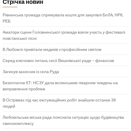
Стрічка новин
Рівненська громада спрямувала кошти для закупівлі БпЛА, НРК,
РЕБ
Аматори сцени Головненської громади взяли участь у фестивалі
повстанської пісні
В Любомлі привітали медиків з професійним святом
Серед ключових питань сесії Вишнівської ради – фінансові
Загинув захисник із села Руда
Безоплатне КТ: НСЗУ дала волинським лікарням тиждень на
виправлення проблем
В Острівках під час ексгумаційних робіт знайшли останки 38
людей
Любомльська міська рада пояснила ситуацію щодо будівництва
свинокомплексу