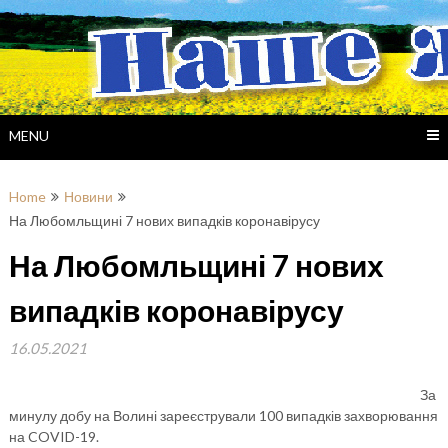
Skip
to
content
MENU
Home
Новини
На Любомльщині 7 нових випадків коронавірусу
На Любомльщині 7 нових
випадків коронавірусу
16.05.2021
За
минулу добу на Волині зареєстрували 100 випадків захворювання
на COVID-19.