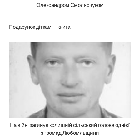
Олександром Смолярчуком
Подарунок діткам — книга
На війні загинув колишній сільський голова однієї
з громад Любомльщини