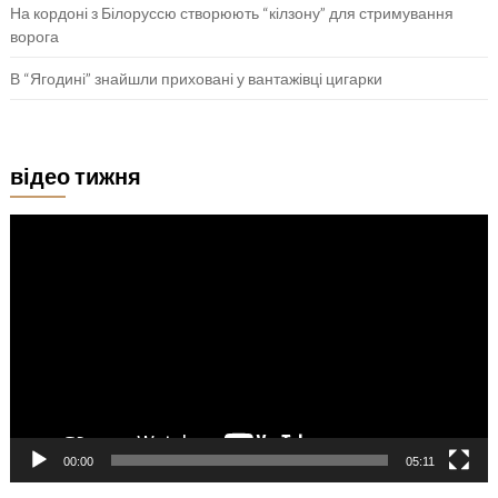
На кордоні з Білоруссю створюють “кілзону” для стримування
ворога
В “Ягодині” знайшли приховані у вантажівці цигарки
відео тижня
Відеопрогравач
00:00
05:11