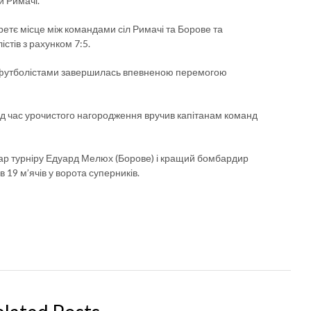
и Римачі.
ретє місце між командами сіл Римачі та Борове та
тів з рахунком 7:5.
и футболістами завершилась впевненою перемогою
д час урочистого нагородження вручив капітанам команд
тар турніру Едуард Мелюх (Борове) і кращий бомбардир
 19 м’ячів у ворота суперників.