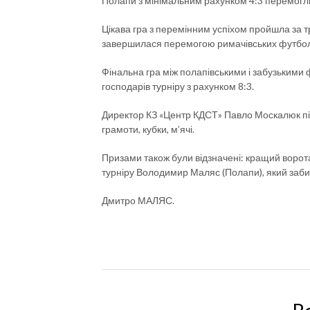
Полапи з мінімальним рахунком 4:3 перемогл
Цікава гра з перемінним успіхом пройшла за т
завершилася перемогою римачівських футболіс
Фінальна гра між полапівськими і забузьким
господарів турніру з рахунком 8:3.
Директор КЗ «Центр КДСТ» Павло Москалюк пі
грамоти, кубки, м’ячі.
Призами також були відзначені: кращий воро
турніру Володимир Маляс (Полапи), який забив
Дмитро МАЛЯС.