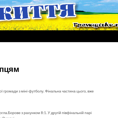
апцям
ої громади з міні-футболу. Фінальна частина цього, вже
а.Борове з рахунком 8:1. У другій півфінальній парі