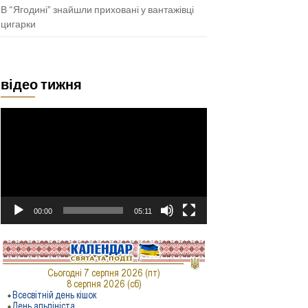
В “Ягодині” знайшли приховані у вантажівці
цигарки
відео тижня
Відеопрогравач
00:00
05:11