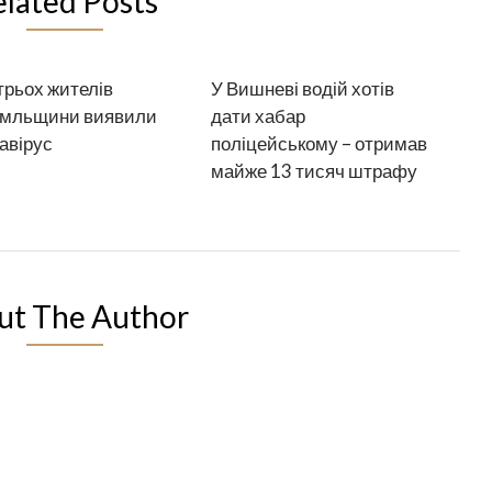
elated Posts
трьох жителів
У Вишневі водій хотів
мльщини виявили
дати хабар
авірус
поліцейському – отримав
майже 13 тисяч штрафу
ut The Author