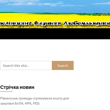
Стрічка новин
Рівненська громада спрямувала кошти для
закупівлі БпЛА, НРК, РЕБ