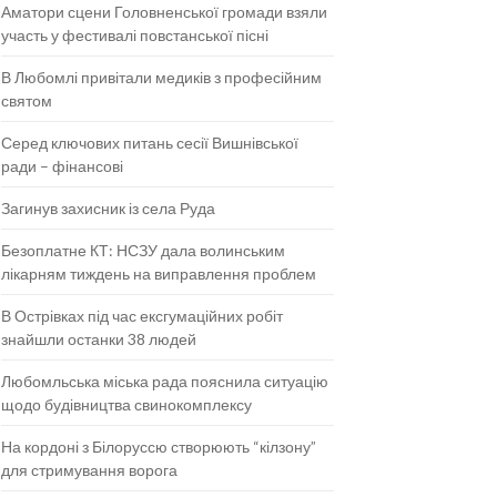
Аматори сцени Головненської громади взяли
участь у фестивалі повстанської пісні
В Любомлі привітали медиків з професійним
святом
Серед ключових питань сесії Вишнівської
ради – фінансові
Загинув захисник із села Руда
Безоплатне КТ: НСЗУ дала волинським
лікарням тиждень на виправлення проблем
В Острівках під час ексгумаційних робіт
знайшли останки 38 людей
Любомльська міська рада пояснила ситуацію
щодо будівництва свинокомплексу
На кордоні з Білоруссю створюють “кілзону”
для стримування ворога