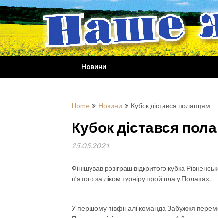
Skip
to
content
Новини
Home
Новини
Кубок дістався полапцям
Кубок дістався пол
25.05.2021
Фінішував розіграш відкритого кубка Рівненськ
п’ятого за ліком турніру пройшла у Полапах.
У першому півфіналі команда Забужжя перемогл