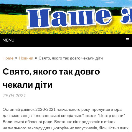
Skip
to
content
MENU
Home
Новини
Свято, якого так довго чекали діти
Свято, якого так довго
чекали діти
29.05.2021
Останній дзвінок 2020-2021 навчального року пролунав вчора
для вихованців Головненської спеціальної школи “Центр освіти”
Волинської обласної ради. Востаннє він продзвенів в стінах
навчального закладу для цьогорічних випускників, більшість з яких,