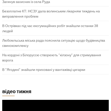
Загинув захисник із села Руда
Безоплатне КТ: НСЗУ дала волинським лікарням тиждень на
виправлення проблем
В Острівках під час ексгумаційних робіт знайшли останки 38
людей
Любомльська міська рада пояснила ситуацію щодо будівництва
свинокомплексу
На кордоні з Білоруссю створюють “кілзону” для стримування
ворога
В “Ягодині” знайшли приховані у вантажівці цигарки
відео тижня
Відеопрогравач