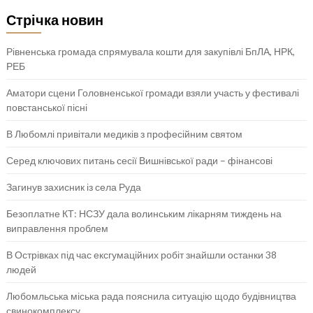
Стрічка новин
Рівненська громада спрямувала кошти для закупівлі БпЛА, НРК,
РЕБ
Аматори сцени Головненської громади взяли участь у фестивалі
повстанської пісні
В Любомлі привітали медиків з професійним святом
Серед ключових питань сесії Вишнівської ради – фінансові
Загинув захисник із села Руда
Безоплатне КТ: НСЗУ дала волинським лікарням тиждень на
виправлення проблем
В Острівках під час ексгумаційних робіт знайшли останки 38
людей
Любомльська міська рада пояснила ситуацію щодо будівництва
свинокомплексу