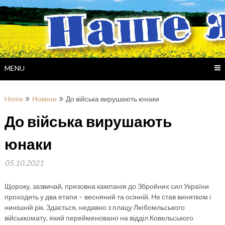
Skip
to
content
MENU
Home
Новини
До війська вирушають юнаки
До війська вирушають
юнаки
05.10.2021
Щороку, зазвичай, призовна кампанія до Збройних сил України
проходить у два етапи – весняний та осінній. Не став винятком і
нинішній рік. Здається, недавно з плацу Любомльського
військкомату, який перейменовано на відділ Ковельського