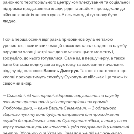
районного територіального центру комплектування та соціальної
підтримки представники влади, рідні та знайомі проводжали до
війська юнаків із нашого краю. А ось сьогодні тут знову було
людно.
І хоча перша осіння відправка призовників була не такою
урочистою, позитивних емоцій також вистачало, адже на службу
вирушали хлопці, котрі вже давно чекали цього моменту і,
зрозуміло, до нього готувалися. Саме їм, в першу чергу, а також
їхнім батькам подякував за підготовку та виховання начальник
відділу підполковник
Василь Дмитрук
. Також він наголосив, що
хлопці проходитимуть службу у Сухопутних військах і це також їх
свідомий вибір.
— Сьогодні під час першої відправки вирушають на службу
восьмеро призовники із усіх територіальних громад
Любомльщини, — каже Василь Семенович. — З обласного
збірного пункту вони будуть направлені для проходження
служби до армійських частин Сухопутних військ, а там у свою
чергу вивчатимуть можливості щодо скерування їх у навчальні
центри Збройних сил України. Загалом же під час осіннього