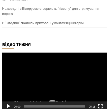
На кордоні з Білоруссю створюють “кілзону” для стримування
ворога
В “Ягодині” знайшли приховані у вантажівці цигарки
відео тижня
Відеопрогравач
00:00
05:11