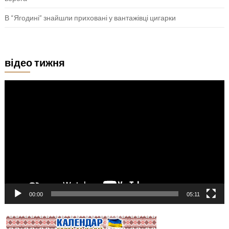
В “Ягодині” знайшли приховані у вантажівці цигарки
відео тижня
Відеопрогравач
00:00
05:11