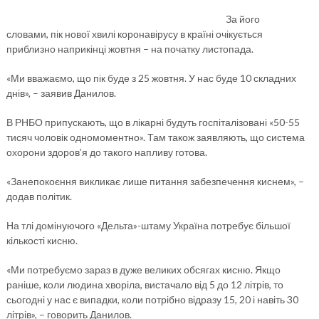
За його
словами, пік нової хвилі коронавірусу в країні очікується
приблизно наприкінці жовтня – на початку листопада.
«Ми вважаємо, що пік буде з 25 жовтня. У нас буде 10 складних
днів», – заявив Данилов.
В РНБО припускають, що в лікарні будуть госпіталізовані «50-55
тисяч чоловік одномоментно». Там також заявляють, що система
охорони здоров’я до такого напливу готова.
«Занепокоєння викликає лише питання забезпечення киснем», –
додав політик.
На тлі домінуючого «Дельта»-штаму Україна потребує більшої
кількості кисню.
«Ми потребуємо зараз в дуже великих обсягах кисню. Якщо
раніше, коли людина хворіла, вистачало від 5 до 12 літрів, то
сьогодні у нас є випадки, коли потрібно відразу 15, 20 і навіть 30
літрів», – говорить Данилов.