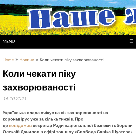
Skip
to
content
MENU
Home
Новини
Коли чекати піку захворюваності
Коли чекати піку
захворюваності
16.10.2021
Українська влада очікує на пік захворюваності на
коронавірус уже за кілька тижнів. Про
це
повідомив
секретар Ради національної безпеки і оборони
Олексій Данилов в ефірі ток-шоу «Свобода Савіка Шустера».