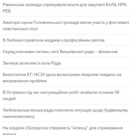
Рівненська громада спрямувала кошти для закупівлі БпЛА, НРК,
РЕБ
Аматори сцени Головненської громади взяли участь у фестивалі
повстанської пісні
В Любомлі привітали медиків з професійним святом
Серед ключових питань сесії Вишнівської ради – фінансові
Загинув захисник із села Руда
Безоплатне КТ: НСЗУ дала волинським лікарням тиждень на
виправлення проблем
В Острівках під час ексгумаційних робіт знайшли останки 38
людей
Любомльська міська рада пояснила ситуацію щодо будівництва
свинокомплексу
На кордоні з Білоруссю створюють “кілзону” для стримування
ворога