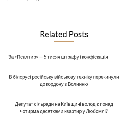
Related Posts
За «Псалтир» — 5 тисяч штрафу і конфіскація
В білорусі російську військову техніку перекинули
до кордону з Волинню
Депутат сільради на Київщині володіє понад
чотирма десятками квартир у Любомлі?