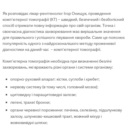
Як розповідає лікар-рентгенолог Ігор Онищук, проведення
комп’ютерної томографії (КТ) – швидкий, безпечний і безболісний
спосіб отримати повну інформацію про свій організм. Точна і
своєчасна діагностика захворювання має вирішальне значення
для правильного і успішного лікування хвороби. Саме це пояснює
популярність одного з найдосконалішого методу променевої
діагностики на даний час – комп’ютерної томографії.
Комп’ютерна томографія необхідна при визначенні безлічі
захворювань, які вражають різні органи і системи організму:
опорно-руховий апарат: кістки, суглоби і хребет;
нервову систему (в тому числі, головний мозок);
щитовидну і паращитовидні залози;
легені, трахеї бронхи;
органи черевної порожнини: печінка, селезінку, підшлункову
залозу, шлунково-кишковий тракт, жовчний міхур і
жовчовивідні шляхи;