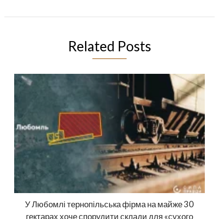
Related Posts
У Любомлі тернопільська фірма на майже 30
гектарах хоче спорудити склади для «сухого