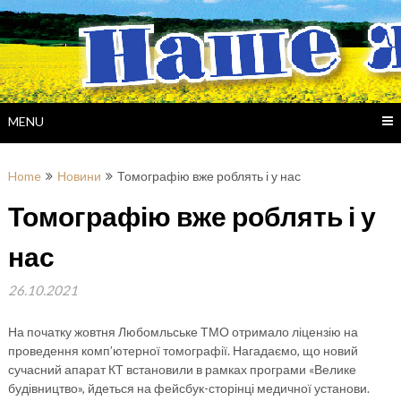
Skip
to
content
MENU
Home
Новини
Томографію вже роблять і у нас
Томографію вже роблять і у
нас
26.10.2021
На початку жовтня Любомльське ТМО отримало ліцензію на
проведення комп’ютерної томографії. Нагадаємо, що новий
сучасний апарат КТ встановили в рамках програми «Велике
будівництво», йдеться на фейсбук-сторінці медичної установи.