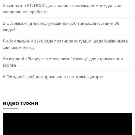
Безоплатне КТ: НСЗУ дала волинським лікарням тиждень на
виправлення проблем
В Острівках під час ексгумаційних робіт знайшли останки 38
людей
Любомльська міська рада пояснила ситуацію щодо будівництва
свинокомплексу
На кордоні з Білоруссю створюють “кілзону” для стримування
ворога
В “Ягодині” знайшли приховані у вантажівці цигарки
відео тижня
Відеопрогравач