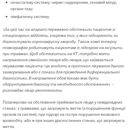
сечостатеву систему: нирки і наднирники, сечовий міхур,
органи тазу;
лімфатичну систему.
«За цей час на апараті переважно обстежили пацієнтів зі
стаціонарних відділень, зокрема тих, у яких підозрюють чи
діагностували коронавірусну хворобу. Також комп’ютерну
томографію робитимуть пацієнтам із підозрою на інсульти,
при травмах. Щоб обстежитись на КТ, потрібно мати
направлення сімейного лікаря або лікаря, що займається
лікуванням пацієнта і це входить в протокол лікування даного
захворювання або є покази для проведення диференціальної
діагностики. В направленні обов’язково має бути
обгрунтування діагнозу та необхідності обстеження», –
розповідає лікар-рентгенолог.
Позачергово на обстеження приймаються люди у невідкладних
станах: з травмами, що загрожують життю (з порушенням функції
органів та систем), при підозрі на гостре порушення мозкового
кровообігу, або ж при інших діагностичних станах, що загрожують
життю.