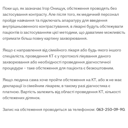
Поки що, як зазначає Ігор Онищук, обстеження проводять без
застосування контрасту. Але після того, як медичний персонал
пройде навчання та підключать апаратуру для введення
внутрішньовенного контрастування, в лікарні будуть обстежувати
пацієнтів із застосуванням цієї методики, що даватиме можливість
отримати більш повну картину захворювання.
Якщо є направлення від сімейного лікаря або будь-якого іншого
спеціаліста, проведення КТ є у протоколі лікування даного
захворювання або необхідності проведення діагностичної
процедури – таке обстеження для пацієнта є безкоштовним.
Якщо людина сама хоче пройти обстеження на КТ, або ж не має
декларації із сімейним лікарем, в такому разі діагностика є
платною. Вартість залежить від області проведення КТ, кількості
обстежених ділянок.
Запис на обстеження проводиться за телефоном:
063-250-09-90.