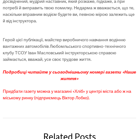
досвідчений, мудрий наставник, який розкаже, підкаже, а при
потребі й виправить твою помилку. Недарма ж вважається, що те,
наскільки вправним водієм будете ви, певною мірою залежить ще
й від інструктора.
Герой цієї публікації, майстер виробничого навчання водінню
вантажних автомобілів Любомльського спортивно-технічного
клубу ТСОУ Іван Масловський інструкторською справою
займається, вважай, усе своє трудове життя.
Подробиці читайте у сьогоднішньому номері газети «Наше
життя»
Придбати газету можна у магазині «Хліб» у центрі міста або ж на
міському ринку (підприємець Віктор Лобко).
Related Posts