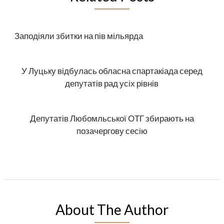
Заподіяли збитки на пів мільярда
У Луцьку відбулась обласна спартакіада серед
депутатів рад усіх рівнів
Депутатів Любомльської ОТГ збирають на
позачергову сесію
About The Author