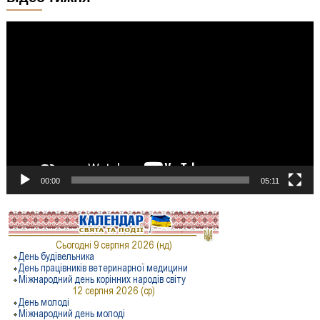
Відеопрогравач
00:00
05:11