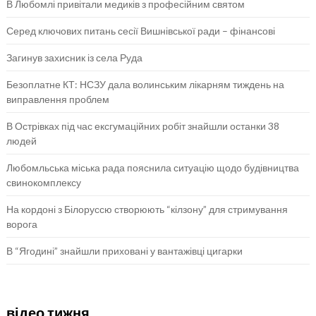
В Любомлі привітали медиків з професійним святом
Серед ключових питань сесії Вишнівської ради – фінансові
Загинув захисник із села Руда
Безоплатне КТ: НСЗУ дала волинським лікарням тиждень на
виправлення проблем
В Острівках під час ексгумаційних робіт знайшли останки 38
людей
Любомльська міська рада пояснила ситуацію щодо будівництва
свинокомплексу
На кордоні з Білоруссю створюють “кілзону” для стримування
ворога
В “Ягодині” знайшли приховані у вантажівці цигарки
відео тижня