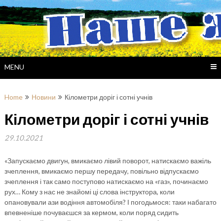
Skip
to
content
MENU
Home
Новини
Кілометри доріг і сотні учнів
Кілометри доріг і сотні учнів
29.10.2021
«Запускаємо двигун, вмикаємо лівий поворот, натискаємо важіль
зчеплення, вмикаємо першу передачу, повільно відпускаємо
зчеплення і так само поступово натискаємо на «газ», починаємо
рух… Кому з нас не знайомі ці слова інструктора, коли
опановували ази водіння автомобіля? І погодьмося: таки набагато
впевненіше почуваєшся за кермом, коли поряд сидить