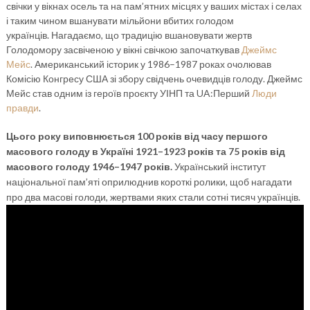
свічки у вікнах осель та на пам’ятних місцях у ваших містах і селах
і таким чином вшанувати мільйони вбитих голодом
українців. Нагадаємо, що традицію вшановувати жертв
Голодомору засвіченою у вікні свічкою започаткував
Джеймс
Мейс
. Американський історик у 1986–1987 роках очолював
Комісію Конгресу США зі збору свідчень очевидців голоду. Джеймс
Мейс став одним із героїв проєкту УІНП та UA:Перший
Люди
правди
.
Цього року виповнюється 100 років від часу першого
масового голоду в Україні 1921–1923 років та 75 років від
масового голоду 1946–1947 років.
Український інститут
національної пам’яті оприлюднив короткі ролики, щоб нагадати
про два масові голоди, жертвами яких стали сотні тисяч українців.