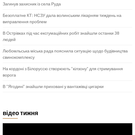
Загинув захисник із села Руда
Безоплатне КТ: НСЗУ дала волинським лікарням тиждень на
виправлення проблем
В Острівках під час ексгумаційних робіт знайшли останки 38
людей
Любомльська міська рада пояснила ситуацію щодо будівництва
свинокомплексу
На кордоні з Білоруссю створюють “кілзону” для стримування
ворога
В “Ягодині” знайшли приховані у вантажівці цигарки
відео тижня
Відеопрогравач