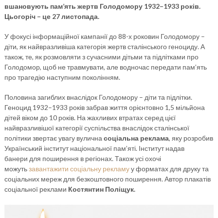
вшановують пам’ять жертв Голодомору 1932–1933 років.
Цьогоріч – це 27 листопада.
У фокусі інформаційної кампанії до 88-х роковин Голодомору –
діти, як найвразливіша категорія жертв сталінського геноциду. А
також, те, як розмовляти з сучасними дітьми та підлітками про
Голодомор, щоб не травмувати, але водночас передати пам’ять
про трагедію наступним поколінням.
Половина загиблих внаслідок Голодомору – діти та підлітки.
Геноцид 1932–1933 років забрав життя орієнтовно 1,5 мільйона
дітей віком до 10 років. На жахливих втратах серед цієї
найвразливішої категорії суспільства внаслідок сталінської
політики звертає увагу вулична
соціальна реклама
, яку розробив
Український інститут національної пам’яті. Інститут надав
банери для поширення в регіонах. Також усі охочі
можуть
завантажити соціальну рекламу
у форматах для друку та
соціальних мереж для безкоштовного поширення. Автор плакатів
соціальної реклами
Костянтин Поліщук.