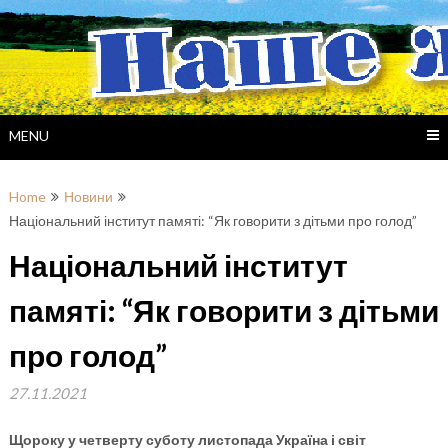
Skip
to
content
MENU
Home
Новини
Національний інститут памяті: “Як говорити з дітьми про голод”
Національний інститут
памяті: “Як говорити з дітьми
про голод”
27.11.2021
Щороку у четверту суботу листопада Україна і світ