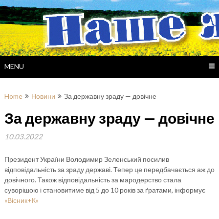
Skip
to
content
MENU
Home
Новини
За державну зраду — довічне
За державну зраду — довічне
10.03.2022
Президент України Володимир Зеленський посилив
відповідальність за зраду державі. Тепер це передбачається аж до
довічного. Також відповідальність за мародерство стала
суворішою і становитиме від 5 до 10 років за ґратами, інформує
«Вісник+К»