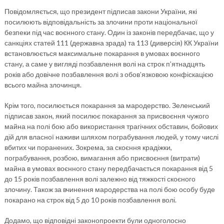
Повідомляється, що президент підписав закони України, які
посилюють відповідальність за злочини проти національної
безпеки під час воєнного стану. Один із законів передбачає, що у
санкціях статей 111 (державна зрада) та 113 (диверсія) КК України
встановлюється максимальне покарання в умовах воєнного
стану, а саме у вигляді позбавлення волі на строк п’ятнадцять
років або довічне позбавлення волі з обов’язковою конфіскацією
всього майна злочинця.
Крім того, посилюється покарання за мародерство. Зеленський
підписав закон, який посилює покарання за присвоєння чужого
майна на полі бою або використання трагічних обставин, бойових
дій для власної наживи шляхом пограбування людей, у тому числі
вбитих чи поранених. Зокрема, за скоєння крадіжки,
пограбування, розбою, вимагання або присвоєння (витрати)
майна в умовах воєнного стану передбачається покарання від 5
до 15 років позбавлення волі залежно від тяжкості скоєного
злочину. Також за вчинення мародерства на полі бою особу буде
покарано на строк від 5 до 10 років позбавлення волі.
Додамо, що відповідні законопроекти були одноголосно