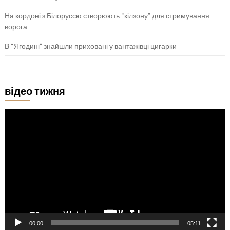
На кордоні з Білоруссю створюють “кілзону” для стримування
ворога
В “Ягодині” знайшли приховані у вантажівці цигарки
відео тижня
Відеопрогравач
00:00
05:11