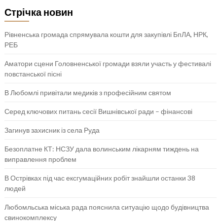
Стрічка новин
Рівненська громада спрямувала кошти для закупівлі БпЛА, НРК,
РЕБ
Аматори сцени Головненської громади взяли участь у фестивалі
повстанської пісні
В Любомлі привітали медиків з професійним святом
Серед ключових питань сесії Вишнівської ради – фінансові
Загинув захисник із села Руда
Безоплатне КТ: НСЗУ дала волинським лікарням тиждень на
виправлення проблем
В Острівках під час ексгумаційних робіт знайшли останки 38
людей
Любомльська міська рада пояснила ситуацію щодо будівництва
свинокомплексу