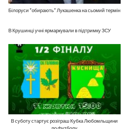
Білоруси “обирають” Лукашенка на сьомий термін
В Крушинці учні ярмаркували в підтримку ЗСУ
В суботу стартує розіграш Кубка Любомльщини
по футболу