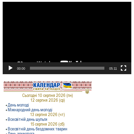
Відеопрогравач
00:00
05:11