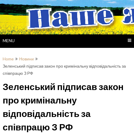
Skip
to
content
MENU
Home
Новини
Зеленський підписав закон про кримінальну відповідальність за
співпрацю З РФ
Зеленський підписав закон
про кримінальну
відповідальність за
співпрацю З РФ