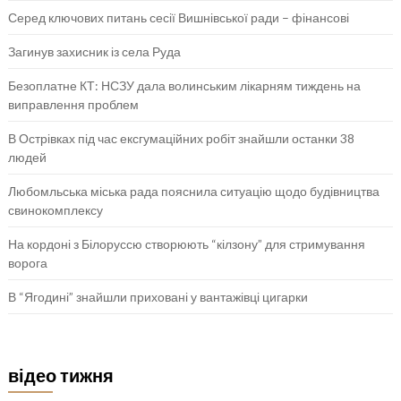
Серед ключових питань сесії Вишнівської ради – фінансові
Загинув захисник із села Руда
Безоплатне КТ: НСЗУ дала волинським лікарням тиждень на
виправлення проблем
В Острівках під час ексгумаційних робіт знайшли останки 38
людей
Любомльська міська рада пояснила ситуацію щодо будівництва
свинокомплексу
На кордоні з Білоруссю створюють “кілзону” для стримування
ворога
В “Ягодині” знайшли приховані у вантажівці цигарки
відео тижня