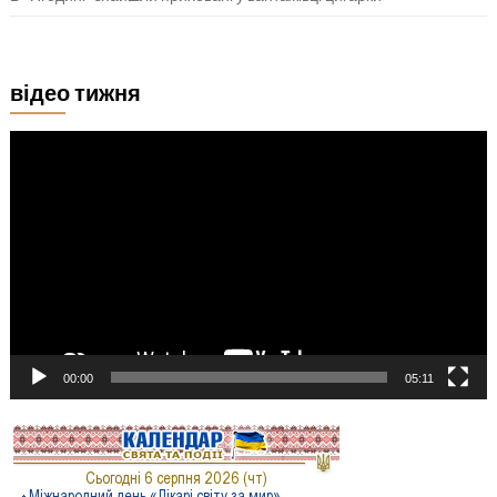
відео тижня
Відеопрогравач
00:00
05:11