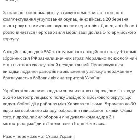
За наявною інформацією, у зв’язку з неможливістю якісного
комплектування угруповання окупаційних військ, з 20 березня
цього року на тимчасово окупованих територіях Донецької області
розпочинається чергова хвиля мобілізації до лав 1-го армійського
корпусу.
Авіаційні підрозділи 960-го штурмового авіаційного полку 4-ї армії
збройних сил РФ зазнали значних втрат. Морально-психологічний
стан льотного складу вкрай незадовільний. Продовжуються
випадки подання рапортів на звільнення у зв’язку з небажанням
брати участь в бойових діях на території України.
Українські захисники завдали значних втрат підрозділам зі складу
252-го мотострілецького полку Західного військового округу, що
ведуть бойові дії у районах міст Харкова та Ізюма. Втрачено до 30
відсотків особового складу, озброєння і військової техніки. Окрім
того, підрозділи сил оборони ліквідували командира 3-ї
мотострілецької дивізії полковника Ігоря Ніколаєва.
Разом переможемо! Слава Україні!