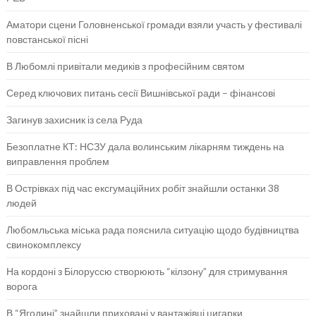
Аматори сцени Головненської громади взяли участь у фестивалі
повстанської пісні
В Любомлі привітали медиків з професійним святом
Серед ключових питань сесії Вишнівської ради – фінансові
Загинув захисник із села Руда
Безоплатне КТ: НСЗУ дала волинським лікарням тиждень на
виправлення проблем
В Острівках під час ексгумаційних робіт знайшли останки 38
людей
Любомльська міська рада пояснила ситуацію щодо будівництва
свинокомплексу
На кордоні з Білоруссю створюють “кілзону” для стримування
ворога
В “Ягодині” знайшли приховані у вантажівці цигарки