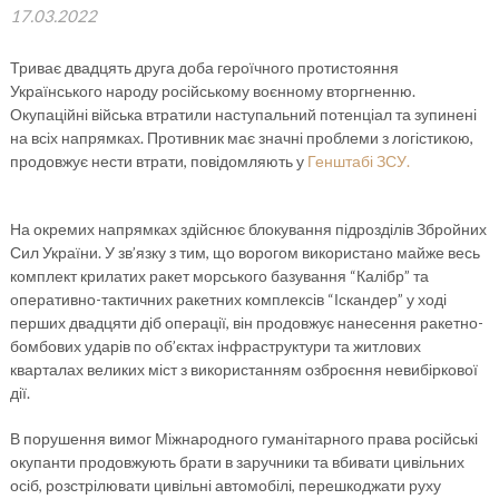
17.03.2022
Триває двадцять друга доба героїчного протистояння
Українського народу російському воєнному вторгненню.
Окупаційні війська втратили наступальний потенціал та зупинені
на всіх напрямках. Противник має значні проблеми з логістикою,
продовжує нести втрати, повідомляють у
Генштабі ЗСУ.
На окремих напрямках здійснює блокування підрозділів Збройних
Сил України. У зв’язку з тим, що ворогом використано майже весь
комплект крилатих ракет морського базування “Калібр” та
оперативно-тактичних ракетних комплексів “Іскандер” у ході
перших двадцяти діб операції, він продовжує нанесення ракетно-
бомбових ударів по об’єктах інфраструктури та житлових
кварталах великих міст з використанням озброєння невибіркової
дії.
В порушення вимог Міжнародного гуманітарного права російські
окупанти продовжують брати в заручники та вбивати цивільних
осіб, розстрілювати цивільні автомобілі, перешкоджати руху