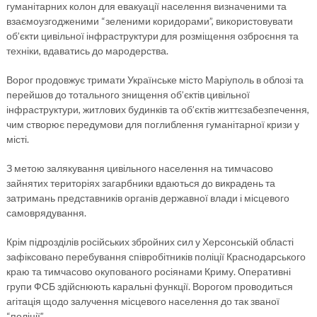
гуманітарних колон для евакуації населення визначеними та
взаємоузгодженими “зеленими коридорами”, використовувати
об’єкти цивільної інфраструктури для розміщення озброєння та
техніки, вдаватись до мародерства.
Ворог продовжує тримати Українське місто Маріуполь в облозі та
перейшов до тотального знищення об’єктів цивільної
інфраструктури, житлових будинків та об’єктів життєзабезпечення,
чим створює передумови для поглиблення гуманітарної кризи у
місті.
З метою залякування цивільного населення на тимчасово
зайнятих територіях загарбники вдаються до викрадень та
затримань представників органів державної влади і місцевого
самоврядування.
Крім підрозділів російських збройних сил у Херсонській області
зафіксовано перебування співробітників поліції Краснодарського
краю та тимчасово окупованого росіянами Криму. Оперативні
групи ФСБ здійснюють каральні функції. Ворогом проводиться
агітація щодо залучення місцевого населення до так званої
“поліції”.