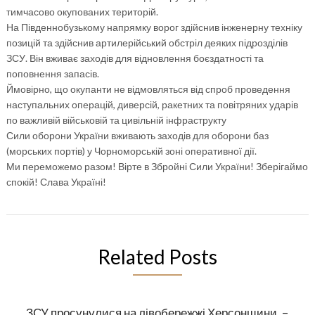
тимчасово окупованих територій.
На Південнобузькому напрямку ворог здійснив інженерну техніку
позицій та здійснив артилерійський обстріл деяких підрозділів
ЗСУ. Він вживає заходів для відновлення боєздатності та
поповнення запасів.
Ймовірно, що окупанти не відмовляться від спроб проведення
наступальних операцій, диверсій, ракетних та повітряних ударів
по важливій військовій та цивільній інфраструкту
Сили оборони України вживають заходів для оборони баз
(морських портів) у Чорноморській зоні оперативної дії.
Ми переможемо разом! Вірте в Збройні Сили України! Зберігаймо
спокій! Слава Україні!
Related Posts
ЗСУ просунулися на лівобережжі Херсонщини, –