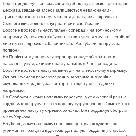
Ворог продовжує повномасштабну збройну агресію проти нашої
Держави, завдання агресії залишаються невиконаними.
Триває підготовка та переміщення додаткових підрозділів
Східного військового округу на територію України.
Ворог не проводить наступальних операцій на волинському
напрямку. Одночасно відбувається виведення з пунктів постійної
дислокації підрозділів Збройних Сил Республіки Білорусь на
полігони.
На Полісському напрямку ворог продовжує обстрілювати
населені пункти, активних наступальних дій не проводить.
Ворог не проводив наступальних дій на Сіверському напрямку.
Основні зусилля ворог зосередив на утримання раніше
окупованих кордонів, зазнав втрат та відступив на деяких
напрямках.
На Слобожанському напрямку ворог утримує окуповані раніше
кордони, перегрупується та нарощує угруповання військ з метою
проведення наступ у окремих районах. Він продовжує обстріли
міста Харкова.
На Донецькому напрямку ворог сконцентрував зусилля на
утримання позиції та підготовці до наступ, невдалий у спробах