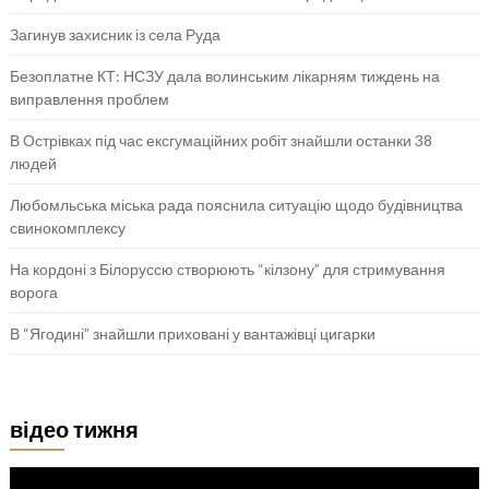
Загинув захисник із села Руда
Безоплатне КТ: НСЗУ дала волинським лікарням тиждень на
виправлення проблем
В Острівках під час ексгумаційних робіт знайшли останки 38
людей
Любомльська міська рада пояснила ситуацію щодо будівництва
свинокомплексу
На кордоні з Білоруссю створюють “кілзону” для стримування
ворога
В “Ягодині” знайшли приховані у вантажівці цигарки
відео тижня
Відеопрогравач