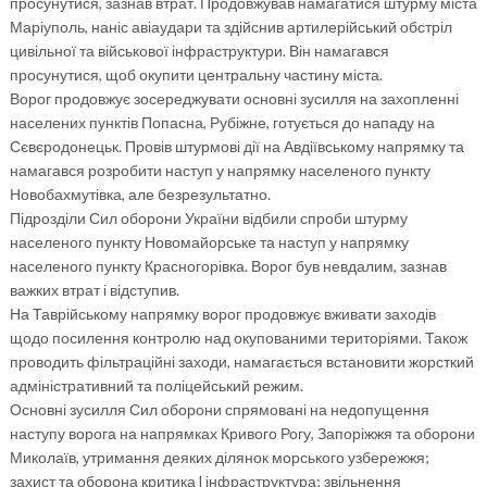
просунутися, зазнав втрат. Продовжував намагатися штурму міста
Маріуполь, наніс авіаудари та здійснив артилерійський обстріл
цивільної та військової інфраструктури. Він намагався
просунутися, щоб окупити центральну частину міста.
Ворог продовжує зосереджувати основні зусилля на захопленні
населених пунктів Попасна, Рубіжне, готується до нападу на
Сєвєродонецьк. Провів штурмові дії на Авдіївському напрямку та
намагався розробити наступ у напрямку населеного пункту
Новобахмутівка, але безрезультатно.
Підрозділи Сил оборони України відбили спроби штурму
населеного пункту Новомайорське та наступ у напрямку
населеного пункту Красногорівка. Ворог був невдалим, зазнав
важких втрат і відступив.
На Таврійському напрямку ворог продовжує вживати заходів
щодо посилення контролю над окупованими територіями. Також
проводить фільтраційні заходи, намагається встановити жорсткий
адміністративний та поліцейський режим.
Основні зусилля Сил оборони спрямовані на недопущення
наступу ворога на напрямках Кривого Рогу, Запоріжжя та оборони
Миколаїв, утримання деяких ділянок морського узбережжя;
захист та оборона критика l інфраструктура; звільнення