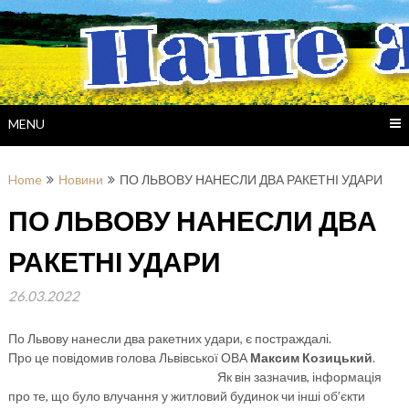
Skip
to
content
MENU
Home
Новини
ПО ЛЬВОВУ НАНЕСЛИ ДВА РАКЕТНІ УДАРИ
ПО ЛЬВОВУ НАНЕСЛИ ДВА
РАКЕТНІ УДАРИ
26.03.2022
По Львову нанесли два ракетних удари, є постраждалі.
Про це повідомив голова Львівської ОВА
Максим Козицький
.
Як він зазначив, інформація
про те, що було влучання у житловий будинок чи інші об’єкти