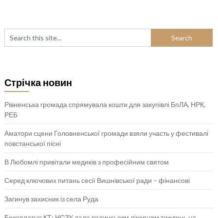
Стрічка новин
Рівненська громада спрямувала кошти для закупівлі БпЛА, НРК,
РЕБ
Аматори сцени Головненської громади взяли участь у фестивалі
повстанської пісні
В Любомлі привітали медиків з професійним святом
Серед ключових питань сесії Вишнівської ради – фінансові
Загинув захисник із села Руда
Безоплатне КТ: НСЗУ дала волинським лікарням тиждень на