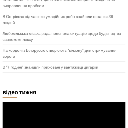
виправлення проблем
В Острівках під час ексгумаційних робіт знайшли останки 38
людей
Любомльська міська рада пояснила ситуацію щодо будівництва
свинокомплексу
На кордоні з Білоруссю створюють “кілзону” для стримування
ворога
В “Ягодині” знайшли приховані у вантажівці цигарки
відео тижня
Відеопрогравач