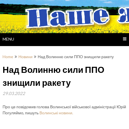
Skip
to
content
MENU
Home
Новини
Над Волинню сили ППО знищили ракету
Над Волинню сили ППО
знищили ракету
29.03.2022
Про це повідомив голова Волинської військової адміністрації Юрій
Погуляймо, пишуть
Волинські новини.