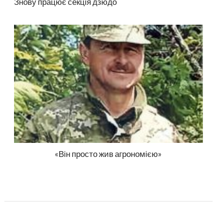
Знову працює секція дзюдо
«Він просто жив агрономією»