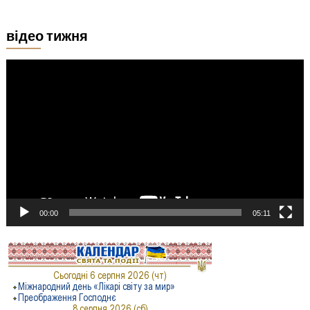
відео тижня
Відеопрогравач
00:00
05:11