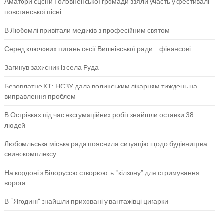
Аматори сцени Головненської громади взяли участь у фестивалі
повстанської пісні
В Любомлі привітали медиків з професійним святом
Серед ключових питань сесії Вишнівської ради – фінансові
Загинув захисник із села Руда
Безоплатне КТ: НСЗУ дала волинським лікарням тиждень на
виправлення проблем
В Острівках під час ексгумаційних робіт знайшли останки 38
людей
Любомльська міська рада пояснила ситуацію щодо будівництва
свинокомплексу
На кордоні з Білоруссю створюють “кілзону” для стримування
ворога
В “Ягодині” знайшли приховані у вантажівці цигарки