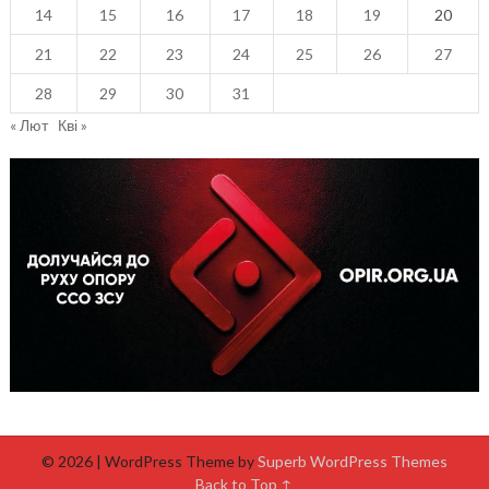
14
15
16
17
18
19
20
21
22
23
24
25
26
27
28
29
30
31
« Лют
Кві »
© 2026
| WordPress Theme by
Superb WordPress Themes
Back to Top ↑