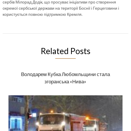
сербів Мілорад Додік, що просуває ініціативи про створення
окремої сербської держави на території Боснії і Герцеговини і
користується повною підтримкою Кремля.
Related Posts
Володарем Кубка Любомльщини стала
згоранська «Нива»