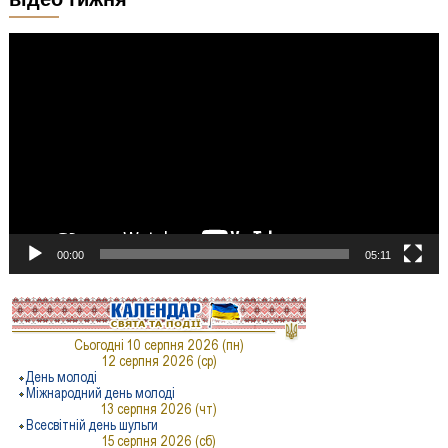
Відеопрогравач
00:00
05:11