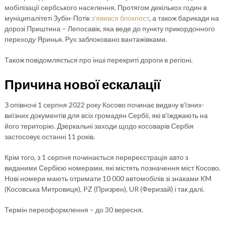
мобілізації сербського населення. Протягом декількох годин в
муніципалітеті Зубін-Потік
з’явився блокпост
, а також барикади на
дорозі Приштина – Лепосавік, яка веде до пункту прикордонного
переходу Яринья. Рух заблоковано вантажівками.
Також повідомляється про інші перекриті дороги в регіоні.
Причина нової ескалації
З опівночі 1 серпня 2022 року Косово починає видачу в’їзних-
виїзних документів для всіх громадян Сербії, які в’їжджають на
його територію. Дзеркальні заходи щодо косоварів Сербія
застосовує останні 11 років.
Крім того, з 1 серпня починається перереєстрація авто з
виданими Сербією номерами, які містять позначення міст Косово.
Нові номери мають отримати 10 000 автомобілів зі знаками KM
(Косовська Митровиця), PZ (Призрен), UR (Феризай) і так далі.
Термін переоформлення – до 30 вересня.