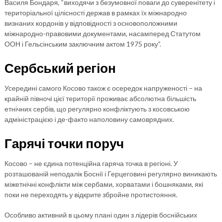
Василя Бондаря, “виходячи з безумовної поваги до суверенітету і
територіальної цілісності держав в рамках їх міжнародно
визнаних кордонів у відповідності з основоположними
міжнародно-правовими документами, насамперед Статутом
ООН і Гельсінським заключним актом 1975 року”.
Сербський регіон
Усередині самого Косово також є осередок напруженості – на
крайній півночі цієї території проживає абсолютна більшість
етнічних сербів, що регулярно конфліктують з косовською
адміністрацією і де-факто наполовину самоврядних.
Гарячі точки поруч
Косово – не єдина потенційна гаряча точка в регіоні. У
розташованій неподалік Боснії і Герцеговині регулярно виникають
міжетнічні конфлікти між сербами, хорватами і бошняками, які
поки не переходять у відкрите збройне протистояння.
Особливо активний в цьому плані один з лідерів боснійських