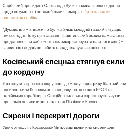
Сербський президент Олександр Вучич називає нововведення
щодо документів і автомобільних номерів
нібито планами
напасти на сербів
.
“Думаю, що ми ніколи не були в більш складній і важкій ситуації,
ніж сьогодні. Чому це я сказав? Приштинський режим намагається,
представляючи себе жертвою, використовувати настрої в світі”, –
заявив він і додав, що нібито напад планується опівночі.
Косівський спецназ стягнув сили
до кордону
У зв’язку із загрозою заворушень до мосту через річку Ібар вийшли
посилені сили Косовського спецназу, натовського KFOR та
італійських карабінерів. Офіційно силовики спростовують чутки
про намір посилити контроль над Північним Косово.
Сирени і перекриті дороги
Увечері неділі в Косовській-Митровиці включили сирени для