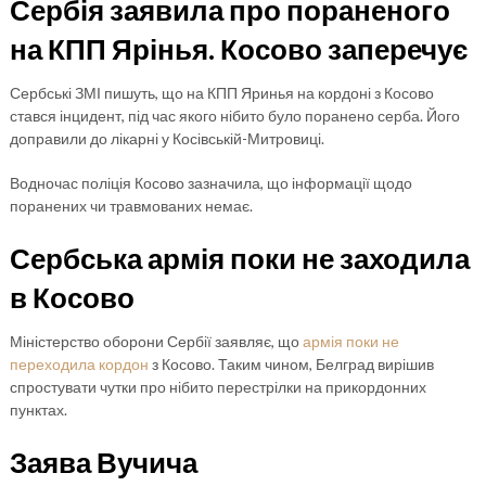
Сербія заявила про пораненого
на КПП Ярінья. Косово заперечує
Сербські ЗМІ пишуть, що на КПП Яринья на кордоні з Косово
стався інцидент, під час якого нібито було поранено серба. Його
доправили до лікарні у Косівській-Митровиці.
Водночас поліція Косово зазначила, що інформації щодо
поранених чи травмованих немає.
Сербська армія поки не заходила
в Косово
Міністерство оборони Сербії заявляє, що
армія поки не
переходила кордон
з Косово. Таким чином, Белград вирішив
спростувати чутки про нібито перестрілки на прикордонних
пунктах.
Заява Вучича