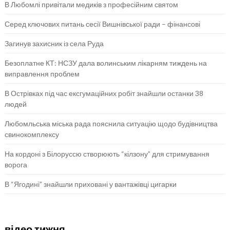
В Любомлі привітали медиків з професійним святом
Серед ключових питань сесії Вишнівської ради – фінансові
Загинув захисник із села Руда
Безоплатне КТ: НСЗУ дала волинським лікарням тиждень на
виправлення проблем
В Острівках під час ексгумаційних робіт знайшли останки 38
людей
Любомльська міська рада пояснила ситуацію щодо будівництва
свинокомплексу
На кордоні з Білоруссю створюють “кілзону” для стримування
ворога
В “Ягодині” знайшли приховані у вантажівці цигарки
відео тижня