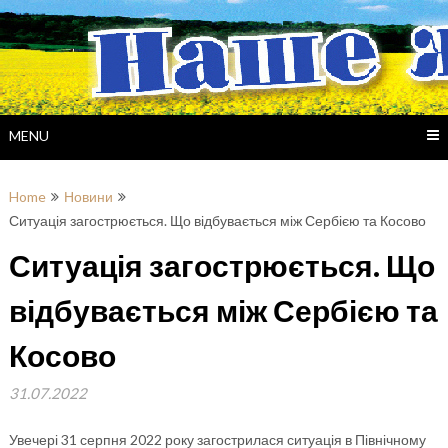
Skip
to
content
MENU
Home
Новини
Ситуація загострюється. Що відбувається між Сербією та Косово
Ситуація загострюється. Що
відбувається між Сербією та
Косово
31.07.2022
Увечері 31 серпня 2022 року загострилася ситуація в Північному