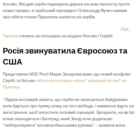
Косово. Місцеві серби перекрили дороги на знак протесту проти
нових правил, а сербський президент Олександр Вучич заявив
про нібито плани Приштини напасти на сербів.
РБК-
Україна
стежить за ситуацією на кордоні Косово і Сербії.
Росія звинуватила Євросоюз та
США
Представник МЗС Росії Марія Захарова каже, що новий конфлікт
Сербії та Косово
нібито розпочався через “зовнішній вплив” на
Пріштіну.
“Лідери косоварів знають, що серби не залишаться байдужими,
коли йдеться про пряму атаку на їхні свободи, і навмисно йдуть на
загострення, щоб запустити силовий сценарій. Зрозуміло, на вістрі
атаки знаходиться і Белград, який Захід хоче додатково
“нейтралізувати” косовоалбанськими руками”, – заявила вона.