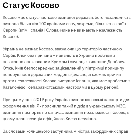
Статус Косово
Косово має статус частково визнаної держави, його незалежність
визнана більш ніж 100 країнами світу, зокрема, більшістю країн
Європи (втім, Іспанія і Словаччина не визнають незалежність
Косово).
Україна не визнає Косово, вважаючи цю територію частиною
Сербії. Ключова причина – наявність в України проблем з
незаконно анексованим Кримом і окупацією частини Донбасу.
Отже, Київ безпосередньо зацікавлений у підтримці принципу
непорушності державних кордонів (власне, зі схожих причин
проти незалежності Косово виступає Іспанія, яка має проблеми з
Каталонією і сепаратистськими настроями в цьому регіоні).
При цьому ще з 2019 року Україна визнає косовські паспорти для
оформлення віз. Як пояснили такий підхід в українському МЗС,
визнання паспортів не означає визнання незалежності Косово, в
цьому плані позиція офіційного Києва незмінна.
За словами колишнього заступника міністра закордонних справ