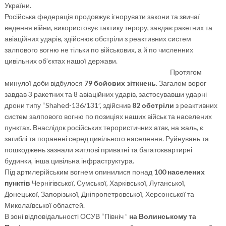
України.
Російська федерація продовжує ігнорувати закони та звичаї
ведення війни, використовує тактику терору, завдає ракетних та
авіаційних ударів, здійснює обстріли з реактивних систем
залпового вогню не тільки по військових, а й по численних
цивільних об’єктах нашої держави.
Протягом
минулої доби відбулося
79 бойових зіткнень
. Загалом ворог
завдав 3 ракетних та 8 авіаційних ударів, застосувавши ударні
дрони типу “Shahed-136/131”, здійснив
82 обстріли
з реактивних
систем залпового вогню по позиціях наших військ та населених
пунктах. Внаслідок російських терористичних атак, на жаль, є
загиблі та поранені серед цивільного населення. Руйнувань та
пошкоджень зазнали житлові приватні та багатоквартирні
будинки, інша цивільна інфраструктура.
Під артилерійським вогнем опинилися понад
100 населених
пунктів
Чернігівської, Сумської, Харківської, Луганської,
Донецької, Запорізької, Дніпропетровської, Херсонської та
Миколаївської областей.
В зоні відповідальності ОСУВ “Північ ”
на Волинському та