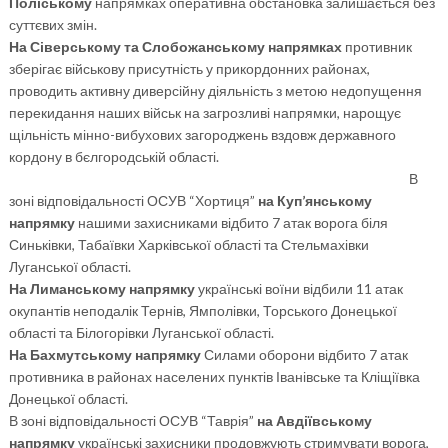
Поліському
напрямках оперативна обстановка залишається без
суттєвих змін.
На Сіверському та Слобожанському напрямках
противник
зберігає військову присутність у прикордонних районах,
проводить активну диверсійну діяльність з метою недопущення
перекидання наших військ на загрозливі напрямки, нарощує
щільність мінно-вибухових загороджень вздовж державного
кордону в бєлгородській області.
В
зоні відповідальності ОСУВ “Хортиця”
на Куп’янському
напрямку
нашими захисниками відбито 7 атак ворога біля
Синьківки, Табаївки Харківської області та Стельмахівки
Луганської області.
На Лиманському напрямку
українські воїни відбили 11 атак
окупантів неподалік Тернів, Ямполівки, Торського Донецької
області та Білогорівки Луганської області.
На Бахмутському напрямку
Силами оборони відбито 7 атак
противника в районах населених пунктів Іванівське та Кліщіївка
Донецької області.
В зоні відповідальності ОСУВ “Таврія”
на Авдіївському
напрямку
українські захисники продовжують стримувати ворога,