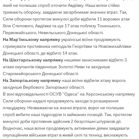
який не полишає спроб оточити Авдіївку. Наші воїни стійко
тримають оборону, завдаючи загарбникам значних втрат. Так,
Сили оборони протягом минулої доби відбили 11 ворожих атак
біля Степового, Авдіївки та ще 17 атак поблизу Тоненького,
Первомайського, Невельського Донецької області.
На Мар’їнському напрямку
українські воїни продовжують
стримувати противника неподалік Георгіївки та Новомихайлівки
Донецької області, де відбито 14 атак.
На Шахтарському напрямку
нашими захисниками відбито 3
атаки окупантів південніше Золотої Ниви та західніше
Старомайорського Донецької області.
На Запорізькому напрямку
наші воїни відбили атаку ворога
західніше Вербового Запорізької області.
В зоні відповідальності ОСУВ “Одеса” на Херсонському напрямку
Сили оборони надалі продовжують заходи із розширення
плацдарму. Незважаючи на значні втрати, ворог не полишає
спроб вибити наші підрозділи із займаних позицій. Так, протягом
минулої доби противник здійснив 2 безуспішні штурмові дії.
Водночас, наші воїни продовжують активними діями завдавати
окупаційним військам втрат в живій силі та техніці, виснажують