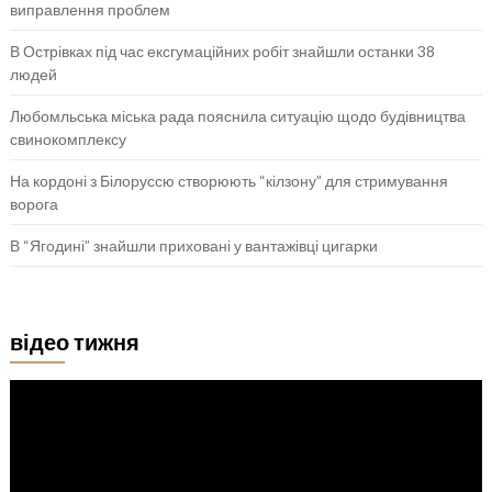
виправлення проблем
В Острівках під час ексгумаційних робіт знайшли останки 38
людей
Любомльська міська рада пояснила ситуацію щодо будівництва
свинокомплексу
На кордоні з Білоруссю створюють “кілзону” для стримування
ворога
В “Ягодині” знайшли приховані у вантажівці цигарки
відео тижня
Відеопрогравач