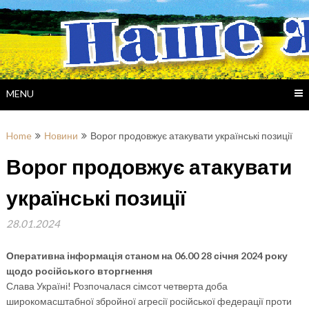
Skip
to
content
MENU
Home
Новини
Ворог продовжує атакувати українські позиції
Ворог продовжує атакувати
українські позиції
28.01.2024
Оперативна інформація станом на 06.00 28 січня 2024 року
щодо російського вторгнення
Слава Україні! Розпочалася сімсот четверта доба
широкомасштабної збройної агресії російської федерації проти