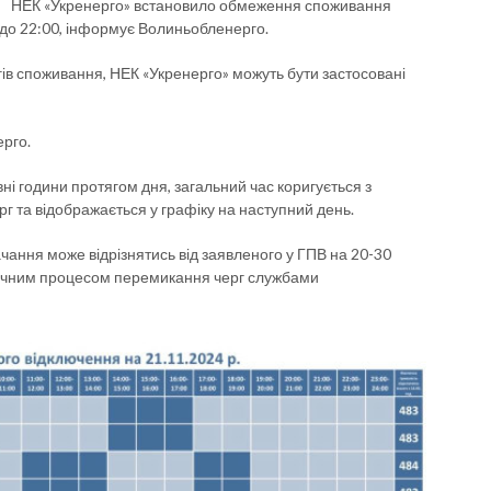
НЕК «Укренерго» встановило обмеження споживання
00 до 22:00, інформує Волиньобленерго.
ів споживання, НЕК «Укренерго» можуть бути застосовані
ерго.
ні години протягом дня, загальний час коригується з
г та відображається у графіку на наступний день.
чання може відрізнятись від заявленого у ГПВ на 20-30
огічним процесом перемикання черг службами