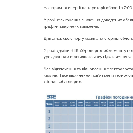
електричної енергії на території області з 7:
У разі невиконання зниження доведених обсяг
графіки аварійних вимкнень.
Дізнатись свою чергу можна на сторінці облен
У разі відміни НЕК «Укренерго» обмежень у пев
урахуванням фактичного часу відключення чер
Час відключення та відновлення електропоста
хвилин. Таке відхилення пов’язане із технол
«Волиньобленерго».