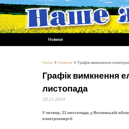
Skip
to
content
Новини
Home
Новини
Графік вимкнення електрое
Графік вимкнення ел
листопада
20.11.2024
У четвер, 21 листопада, у Волинській обл
електроенергії.