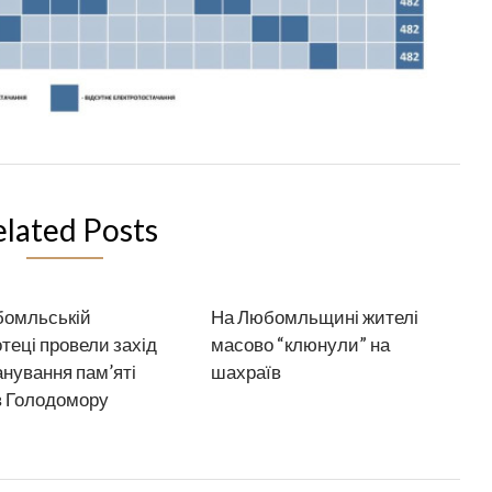
elated Posts
бомльській
На Любомльщині жителі
отеці провели захід
масово “клюнули” на
анування пам’яті
шахраїв
в Голодомору