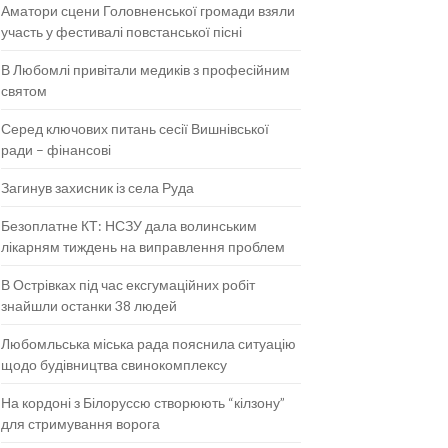
Аматори сцени Головненської громади взяли
участь у фестивалі повстанської пісні
В Любомлі привітали медиків з професійним
святом
Серед ключових питань сесії Вишнівської
ради – фінансові
Загинув захисник із села Руда
Безоплатне КТ: НСЗУ дала волинським
лікарням тиждень на виправлення проблем
В Острівках під час ексгумаційних робіт
знайшли останки 38 людей
Любомльська міська рада пояснила ситуацію
щодо будівництва свинокомплексу
На кордоні з Білоруссю створюють “кілзону”
для стримування ворога