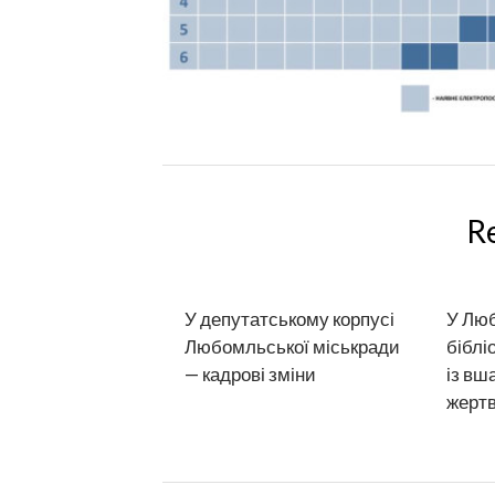
R
У депутатському корпусі
У Лю
Любомльської міськради
біблі
— кадрові зміни
із вш
жерт