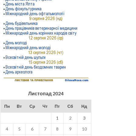
Листопад 2024
Пн
Вт
Ср
Чт
Пт
Сб
Нд
1
2
3
4
5
6
7
8
9
10