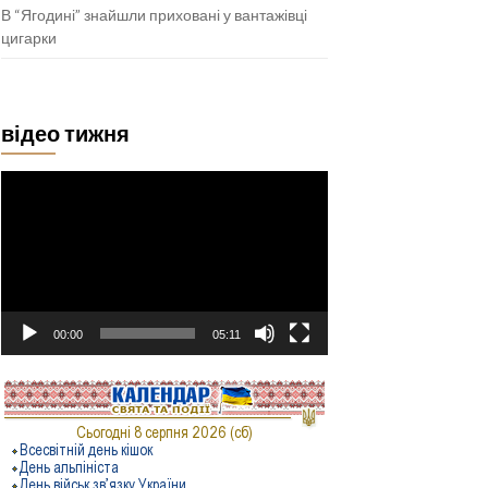
В “Ягодині” знайшли приховані у вантажівці
цигарки
відео тижня
Відеопрогравач
00:00
05:11