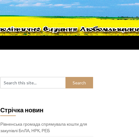
Стрічка новин
Рівненська громада спрямувала кошти для
закупівлі БпЛА, НРК, РЕБ