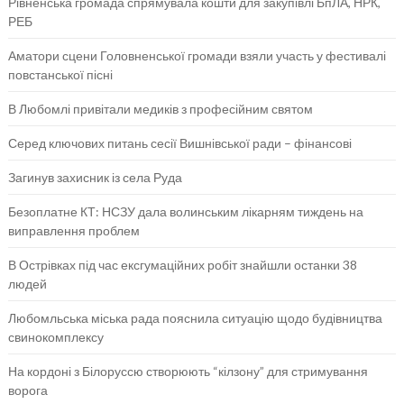
Рівненська громада спрямувала кошти для закупівлі БпЛА, НРК,
РЕБ
Аматори сцени Головненської громади взяли участь у фестивалі
повстанської пісні
В Любомлі привітали медиків з професійним святом
Серед ключових питань сесії Вишнівської ради – фінансові
Загинув захисник із села Руда
Безоплатне КТ: НСЗУ дала волинським лікарням тиждень на
виправлення проблем
В Острівках під час ексгумаційних робіт знайшли останки 38
людей
Любомльська міська рада пояснила ситуацію щодо будівництва
свинокомплексу
На кордоні з Білоруссю створюють “кілзону” для стримування
ворога