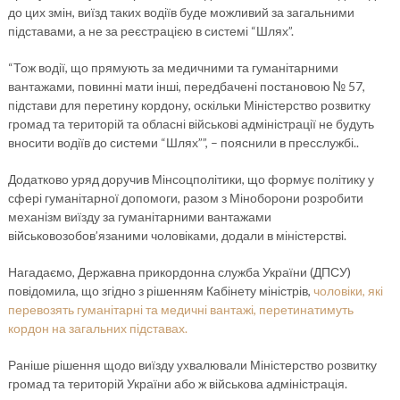
до цих змін, виїзд таких водіїв буде можливий за загальними
підставами, а не за реєстрацією в системі “Шлях”.
“Тож водії, що прямують за медичними та гуманітарними
вантажами, повинні мати інші, передбачені постановою № 57,
підстави для перетину кордону, оскільки Міністерство розвитку
громад та територій та обласні військові адміністрації не будуть
вносити водіїв до системи “Шлях””, – пояснили в пресслужбі..
Додатково уряд доручив Мінсоцполітики, що формує політику у
сфері гуманітарної допомоги, разом з Міноборони розробити
механізм виїзду за гуманітарними вантажами
військовозобов’язаними чоловіками, додали в міністерстві.
Нагадаємо, Державна прикордонна служба України (ДПСУ)
повідомила, що згідно з рішенням Кабінету міністрів,
чоловіки, які
перевозять гуманітарні та медичні вантажі, перетинатимуть
кордон на загальних підставах.
Раніше рішення щодо виїзду ухвалювали Міністерство розвитку
громад та територій України або ж військова адміністрація.