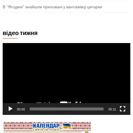
В “Ягодині” знайшли приховані у вантажівці цигарки
відео тижня
Відеопрогравач
00:00
05:11