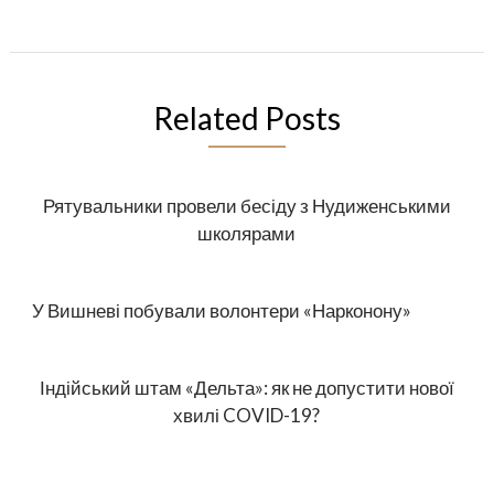
Related Posts
Рятувальники провели бесіду з Нудиженськими
школярами
У Вишневі побували волонтери «Нарконону»
Індійський штам «Дельта»: як не допустити нової
хвилі COVID-19?