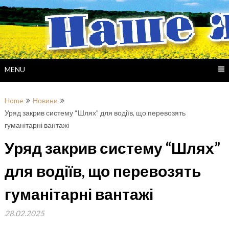
Skip
to
content
MENU
Home
Новини
Уряд закрив систему “Шлях” для водіїв, що перевозять
гуманітарні вантажі
Уряд закрив систему “Шлях”
для водіїв, що перевозять
гуманітарні вантажі
28.02.2025