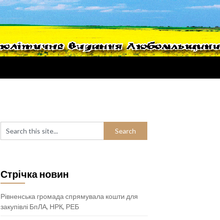
Стрічка новин
Рівненська громада спрямувала кошти для
закупівлі БпЛА, НРК, РЕБ