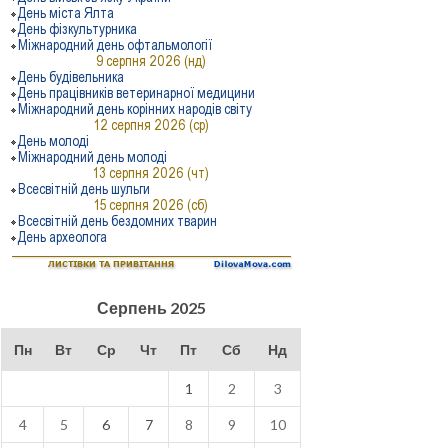
Серпень 2025
Пн
Вт
Ср
Чт
Пт
Сб
Нд
1
2
3
4
5
6
7
8
9
10