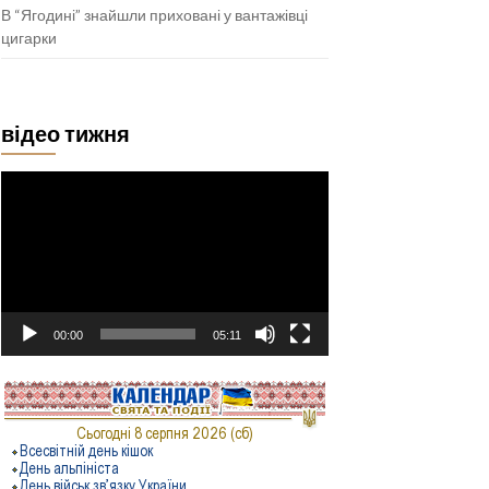
В “Ягодині” знайшли приховані у вантажівці
цигарки
відео тижня
Відеопрогравач
00:00
05:11