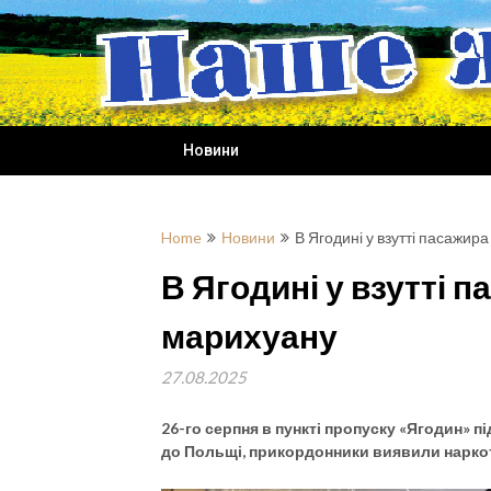
Skip
to
content
Новини
Home
Новини
В Ягодині у взутті пасажи
В Ягодині у взутті 
марихуану
27.08.2025
26-го серпня в пункті пропуску «Ягодин» 
до Польщі, прикордонники виявили наркоти