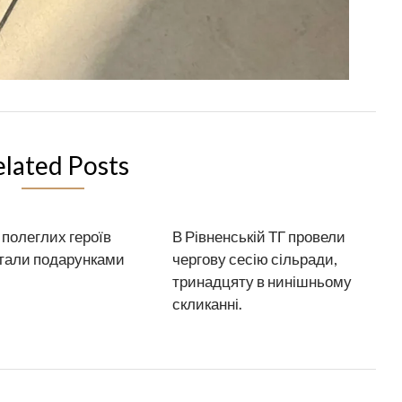
elated Posts
 полеглих героїв
В Рівненській ТГ провели
тали подарунками
чергову сесію сільради,
тринадцяту в нинішньому
скликанні.