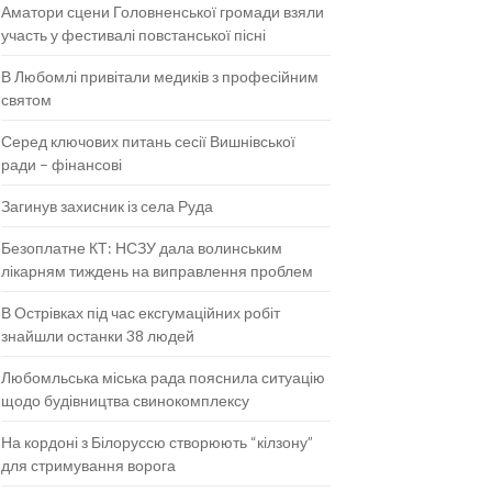
Аматори сцени Головненської громади взяли
участь у фестивалі повстанської пісні
В Любомлі привітали медиків з професійним
святом
Серед ключових питань сесії Вишнівської
ради – фінансові
Загинув захисник із села Руда
Безоплатне КТ: НСЗУ дала волинським
лікарням тиждень на виправлення проблем
В Острівках під час ексгумаційних робіт
знайшли останки 38 людей
Любомльська міська рада пояснила ситуацію
щодо будівництва свинокомплексу
На кордоні з Білоруссю створюють “кілзону”
для стримування ворога