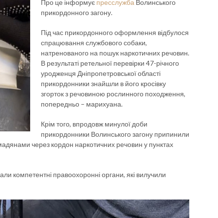
Про це інформує
пресслужба
Волинського
прикордонного загону.
Під час прикордонного оформлення відбулося
спрацювання службового собаки,
натренованого на пошук наркотичних речовин.
В результаті ретельної перевірки 47-річного
уродженця Дніпропетровської області
прикордонники знайшли в його кросівку
згорток з речовиною рослинного походження,
попередньо – марихуана.
Крім того, впродовж минулої доби
прикордонники Волинського загону припинили
адянами через кордон наркотичних речовин у пунктах
али компетентні правоохоронні органи, які вилучили