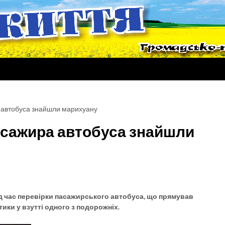
ра автобуса знайшли марихуану
пасажира автобуса знайшли
під час перевірки пасажирського автобуса, що прямував
ки у взутті одного з подорожніх.