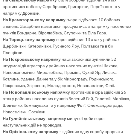
противника поблизу Серебрянки, Григорівки, Переїзного та у
напрямку Дронівки.
На Краматорському напрямку
вчора відбулося 10 бойових
зіткнень. Загарбник намагався просуватись в напрямку населених
пунктів Бондарне, Віролюбівка, Ступочки та Біла Гора.
На Торецькому напрямку
ворог здійснив 13 атак у районах
Щербинівки, Катеринівки, Русиного Яру, Полтавки та в бік
Плещіївки.
На Покровському напрямку
наші захисники зупинили 52
штурмові дії агресора у районах населених пунктів Шахове,
Новоекономічне, Миролюбівка, Промінь, Сухий Яр, Лисівка,
Котлине, Удачне, Дачне та у бік Мирнограду, Родинського,
Покровська, Звірового, Молодецького, Новопавлівки, Філії.
На Новопавлівському напрямку
противник вчора здійснив 26
атак у районах населених пунктів Зелений Гай, Толстой, Маліївка,
Шевченко, Комишуваха та у напрямку Філії, Олександрограда,
Новоселівки, Соснівки.
На Гуляйпільському напрямку
минулої доби ворог
наступальних дій не проводив.
На Оріхівському напрямку
– здійснив одну спробу прорвати