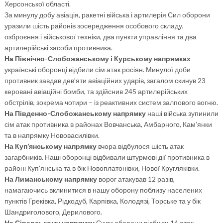
Херсонської області.
За минулу добу авіація, ракетні війська і артилерія Сил оборони
уразили шість районів зосередження особового складу,
озброєння і військової техніки, два пункти управління та два
артилерійські засоби противника.
На Північно-Слобожанському і Курському напрямках
українські оборонці відбили сім атак росіян. Минулої доби
противник завдав дев’яти авіаційних ударів, загалом скинув 23
керовані авіаційні бомби, та здійснив 245 артилерійських
обстрілів, зокрема чотири – із реактивних систем залпового вогню.
На Південно-Слобожанському напрямку
наші війська зупинили
сім атак противника в районах Вовчанська, Амбарного, Кам’янки
та в напрямку Нововасилівки.
На Куп’янському напрямку
вчора відбулося шість атак
загарбників. Наші оборонці відбивали штурмові дії противника в
районі Куп’янська та в бік Новоплатонівки, Нової Кругляківки.
На Лиманському напрямку
ворог атакував 12 разів,
намагаючись вклинитися в нашу оборону поблизу населених
пунктів Греківка, Рідкодуб, Карпівка, Колодязі, Торське та у бік
Шандриголового, Дерилового.
На Сіверському напрямку
Сили оборони відбили 14 атак