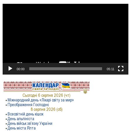
Відеопрогравач
00:00
05:11