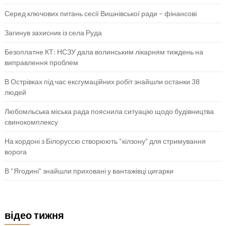
Серед ключових питань сесії Вишнівської ради – фінансові
Загинув захисник із села Руда
Безоплатне КТ: НСЗУ дала волинським лікарням тиждень на
виправлення проблем
В Острівках під час ексгумаційних робіт знайшли останки 38
людей
Любомльська міська рада пояснила ситуацію щодо будівництва
свинокомплексу
На кордоні з Білоруссю створюють “кілзону” для стримування
ворога
В “Ягодині” знайшли приховані у вантажівці цигарки
відео тижня