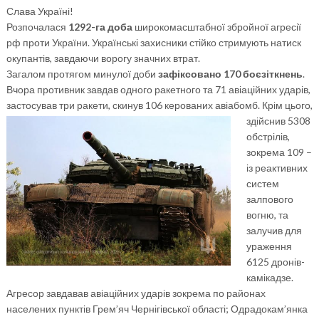
Слава Україні!
Розпочалася
1292-га доба
широкомасштабної збройної агресії
рф проти України. Українські захисники стійко стримують натиск
окупантів, завдаючи ворогу значних втрат.
Загалом протягом минулої доби
зафіксовано 170 боєзіткнень
.
Вчора противник завдав одного ракетного та 71 авіаційних ударів,
застосував три ракети, скинув 106
керованих авіабомб. Крім цього,
здійснив 5308
обстрілів,
зокрема 109 –
із реактивних
систем
залпового
вогню, та
залучив для
ураження
6125 дронів-
камікадзе.
Агресор завдавав авіаційних ударів зокрема по районах
населених пунктів Грем’яч Чернігівської області; Одрадокам’янка