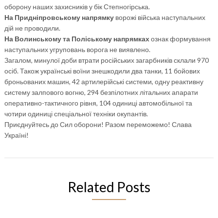
оборону наших захисників у бік Степногірська.
На Придніпровському напрямку
ворожі війська наступальних
дій не проводили.
На Волинському та Поліському напрямках
ознак формування
наступальних угруповань ворога не виявлено.
Загалом, минулої доби втрати російських загарбників склали 970
осіб. Також українські воїни знешкодили два танки, 11 бойових
броньованих машин, 42 артилерійські системи, одну реактивну
систему залпового вогню, 294 безпілотних літальних апарати
оперативно-тактичного рівня, 104 одиниці автомобільної та
чотири одиниці спеціальної техніки окупантів.
Приєднуйтесь до Сил оборони! Разом переможемо! Слава
Україні!
Related Posts