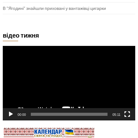
В “Ягодині” знайшли приховані у вантажівці цигарки
відео тижня
Відеопрогравач
00:00
05:11