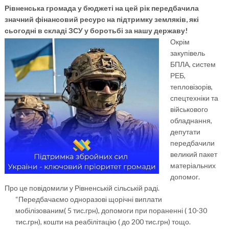
Рівненська громада у бюджеті на цей рік передбачила
значний фінансовий ресурс на підтримку земляків, які
сьогодні в складі ЗСУ у боротьбі за нашу державу!
Окрім
закупівель
БПЛА, систем
РЕБ,
тепловізорів,
спецтехніки та
військового
обладнання,
депутати
передбачили
великий пакет
матеріальних
допомог.
Про це повідомили у Рівненській сільській раді.
“
Передбачаємо одноразові щорічні виплати
мобілізованим( 5 тис.грн), допомоги при пораненні ( 10-30
тис.грн), кошти на реабілітацію ( до 200 тис.грн) тощо.