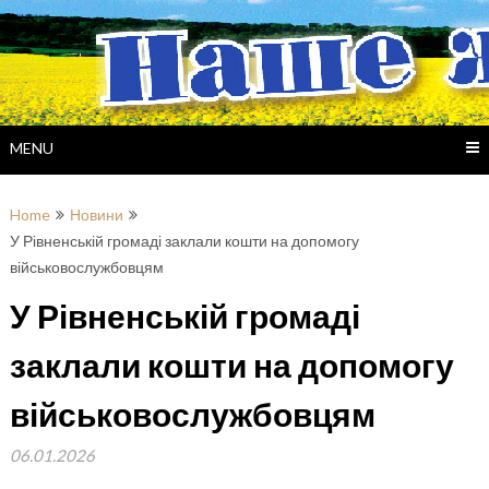
Skip
to
content
MENU
Home
Новини
У Рівненській громаді заклали кошти на допомогу
військовослужбовцям
У Рівненській громаді
заклали кошти на допомогу
військовослужбовцям
06.01.2026