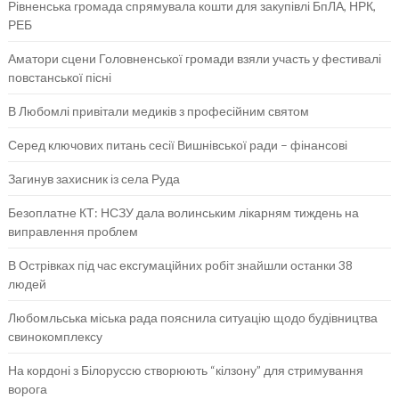
Рівненська громада спрямувала кошти для закупівлі БпЛА, НРК,
РЕБ
Аматори сцени Головненської громади взяли участь у фестивалі
повстанської пісні
В Любомлі привітали медиків з професійним святом
Серед ключових питань сесії Вишнівської ради – фінансові
Загинув захисник із села Руда
Безоплатне КТ: НСЗУ дала волинським лікарням тиждень на
виправлення проблем
В Острівках під час ексгумаційних робіт знайшли останки 38
людей
Любомльська міська рада пояснила ситуацію щодо будівництва
свинокомплексу
На кордоні з Білоруссю створюють “кілзону” для стримування
ворога