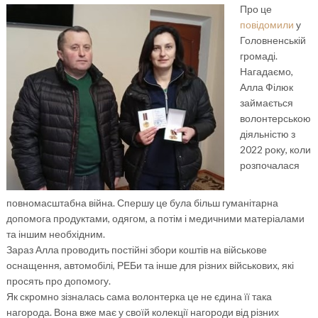
Про це
повідомили
у
Головненській
громаді.
Нагадаємо,
Алла Філюк
займається
волонтерською
діяльністю з
2022 року, коли
розпочалася
повномасштабна війна. Спершу це була більш гуманітарна
допомога продуктами, одягом, а потім і медичними матеріалами
та іншим необхідним.
Зараз Алла проводить постійні збори коштів на військове
оснащення, автомобілі, РЕБи та інше для різних військових, які
просять про допомогу.
Як скромно зізналась сама волонтерка це не єдина її така
нагорода. Вона вже має у своїй колекції нагороди від різних