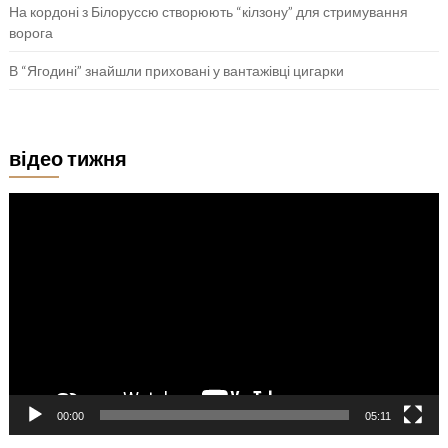
На кордоні з Білоруссю створюють “кілзону” для стримування
ворога
В “Ягодині” знайшли приховані у вантажівці цигарки
відео тижня
Відеопрогравач
00:00
05:11