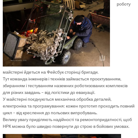
роботу
майстерні йдеться на Фейсбук сторінці бригади.
Тут команда інженерів і техніків займається проєктуванням,
збиранням і тестуванням наземних роботизованих комплексів
для різних завдань – від логістики до евакуації.
У майстерні поєднуються механічна обробка деталей,
електроніка та програмування: кожен прототип проходить повний
цикл – від креслення до польових випробувань.
Велику увагу приділяють надійності та ремонтопридатності, щоб
НРК можна було швидко повернути до строю в бойових умовах.