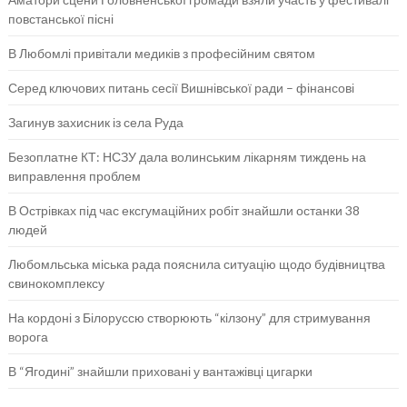
повстанської пісні
В Любомлі привітали медиків з професійним святом
Серед ключових питань сесії Вишнівської ради – фінансові
Загинув захисник із села Руда
Безоплатне КТ: НСЗУ дала волинським лікарням тиждень на
виправлення проблем
В Острівках під час ексгумаційних робіт знайшли останки 38
людей
Любомльська міська рада пояснила ситуацію щодо будівництва
свинокомплексу
На кордоні з Білоруссю створюють “кілзону” для стримування
ворога
В “Ягодині” знайшли приховані у вантажівці цигарки