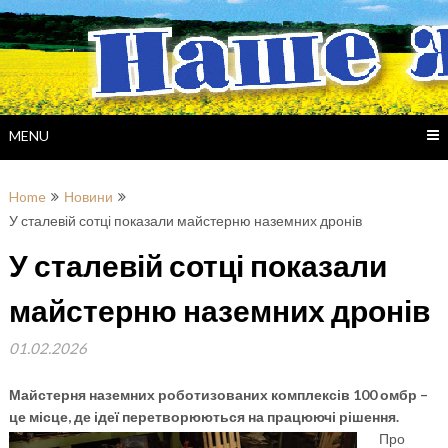
Skip
to
content
MENU
Home
Новини
У сталевій сотці показали майстерню наземних дронів
У сталевій сотці показали
майстерню наземних дронів
01.02.2026
Майстерня наземних роботизованих комплексів 100 омбр –
це місце, де ідеї перетворюються на працюючі рішення.
Про