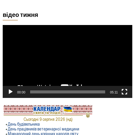
відео тижня
Відеопрогравач
00:00
05:11