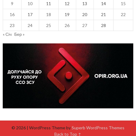
9
10
11
12
13
14
15
16
17
18
19
20
21
22
23
24
25
26
27
28
« Січ
Бер »
© 2026
| WordPress Theme by
Superb WordPress Themes
Back to Top ↑