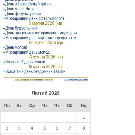
Лютий 2026
Пн
Вт
Ср
Чт
Пт
Сб
Нд
1
2
3
4
5
6
7
8