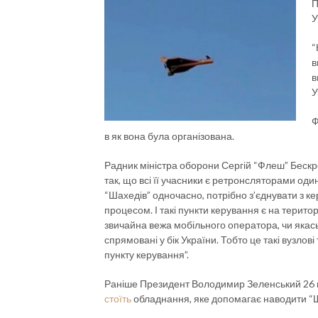
П
У
“
в
в
У
Ф
в як вона була організована.
Радник міністра оборони Сергій “Флеш” Беск
так, що всі її учасники є ретронсляторами оди
“Шахедів” одночасно, потрібно з’єднувати з к
процесом. І такі пункти керування є на територі
звичайна вежа мобільного оператора, чи якась 
спрямовані у бік України. Тобто це такі вузлов
пункту керування”.
Раніше Президент Володимир Зеленський 26 г
стоїть
обладнання, яке допомагає наводити “Ша