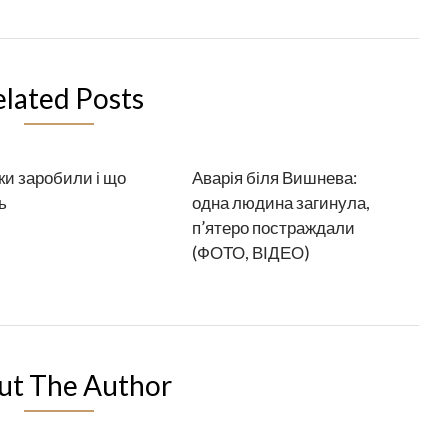
elated Posts
ки заробили і що
Аварія біля Вишнева:
ь
одна людина загинула,
п’ятеро постраждали
(ФОТО, ВІДЕО)
ut The Author