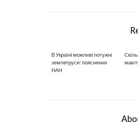
R
В Україні можливі потужні
Скіль
землетруси: пояснення
мают
НАН
Abo