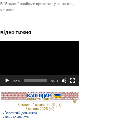
В “Ягодині” знайшли приховані у вантажівці
цигарки
відео тижня
Відеопрогравач
00:00
05:11