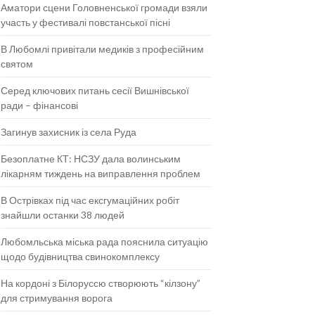
Аматори сцени Головненської громади взяли
участь у фестивалі повстанської пісні
В Любомлі привітали медиків з професійним
святом
Серед ключових питань сесії Вишнівської
ради – фінансові
Загинув захисник із села Руда
Безоплатне КТ: НСЗУ дала волинським
лікарням тиждень на виправлення проблем
В Острівках під час ексгумаційних робіт
знайшли останки 38 людей
Любомльська міська рада пояснила ситуацію
щодо будівництва свинокомплексу
На кордоні з Білоруссю створюють “кілзону”
для стримування ворога