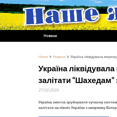
Skip
to
content
Новини
Home
Новини
Україна ліквідувала мережу
Україна ліквідувала
залітати “Шахедам” 
27.02.2026
Україна змогла зруйнувати сучасну систем
залітати на північ України з напрямку Білор