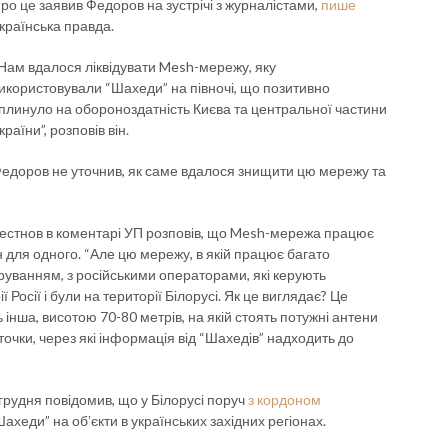
ро це заявив Федоров на зустрічі з журналістами,
пише
країнська правда.
Нам вдалося ліквідувати Mesh-мережу, яку
икористовували “Шахеди” на півночі, що позитивно
плинуло на обороноздатність Києва та центральної частини
країни”, розповів він.
едоров не уточнив, як саме вдалося знищити цю мережу та
рестнов в коментарі УП розповів, що Mesh-мережа працює
н для одного. “Але цю мережу, в якій працює багато
еруванням, з російськими операторами, які керують
ї Росії і були на території Білорусі. Як це виглядає? Це
інша, висотою 70-80 метрів, на якій стоять потужні антени
і точки, через які інформація від “Шахедів” надходить до
рудня повідомив, що у Білорусі поруч
з кордоном
хеди” на обʼєкти в українських західних регіонах.