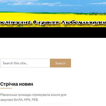
Стрічка новин
Рівненська громада спрямувала кошти для
закупівлі БпЛА, НРК, РЕБ