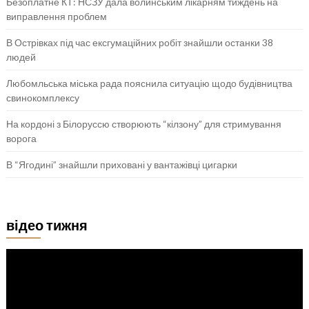
Безоплатне КТ: НСЗУ дала волинським лікарням тиждень на
виправлення проблем
В Острівках під час ексгумаційних робіт знайшли останки 38
людей
Любомльська міська рада пояснила ситуацію щодо будівництва
свинокомплексу
На кордоні з Білоруссю створюють “кілзону” для стримування
ворога
В “Ягодині” знайшли приховані у вантажівці цигарки
відео тижня
Відеопрогравач