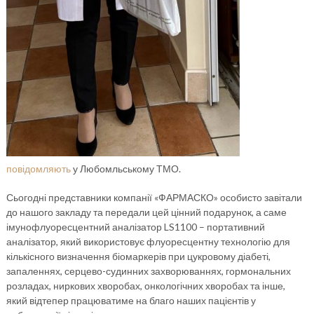
повідомляють
у Любомльському ТМО.
Сьогодні представники компанії «ФАРМАСКО» особисто завітали
до нашого закладу та передали цей цінний подарунок, а саме
імунофлуоресцентний аналізатор LS1100 – портативний
аналізатор, який використовує флуоресцентну технологію для
кількісного визначення біомаркерів при цукровому діабеті,
запаленнях, серцево-судинних захворюваннях, гормональних
розладах, ниркових хворобах, онкологічних хворобах та інше,
який відтепер працюватиме на благо наших пацієнтів у