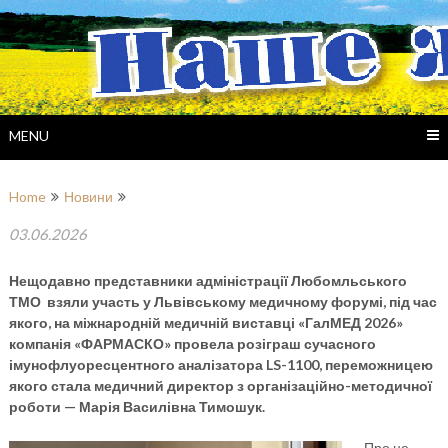
Skip
to
content
MENU
Home
Новини
03.06.2026
Нещодавно представники адміністрації Любомльського
ТМО взяли участь у Львівському медичному форумі, під час
якого, на міжнародній медичній виставці «ГалМЕД 2026»
компанія «ФАРМАСКО» провела розіграш сучасного
імунофлуоресцентного аналізатора LS-1100, переможницею
якого стала медичний директор з організаційно-методичної
роботи — Марія Василівна Тимошук.
Про це