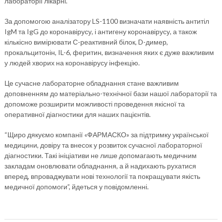
лабораторії лікарні.
За допомогою аналізатору LS-1100 визначати наявність антитіл
IgM та IgG до коронавірусу, і антигену коронавірусу, а також
кількісно вимірювати С-реактивний білок, D-димер,
прокальцитонін, IL-6, феритин, визначення яких є дуже важливим
у людей хворих на коронавірусу інфекцію.
Це сучасне лабораторне обладнання стане важливим
доповненням до матеріально-технічної бази нашої лабораторії та
допоможе розширити можливості проведення якісної та
оперативної діагностики для наших пацієнтів.
“Щиро дякуємо компанії «ФАРМАСКО» за підтримку української
медицини, довіру та внесок у розвиток сучасної лабораторної
діагностики. Такі ініціативи не лише допомагають медичним
закладам оновлювати обладнання, а й надихають рухатися
вперед, впроваджувати нові технології та покращувати якість
медичної допомоги”, йдеться у повідомленні.