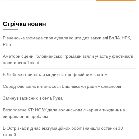
Стрічка новин
Рівненська громада спрямувала кошти для закупівлі БпЛА, НРК,
РЕБ
Аматори сцени Головненської громади взяли участь у фестивалі
повстанської пісні
В Любомлі привітали медиків з професійним святом
Серед ключових питань сесії Вишнівської ради – фінансові
Загинув захисник із села Руда
Безоплатне КТ: НСЗУ дала волинським лікарням тиждень на
виправлення проблем
В Острівках під час ексгумаційних робіт знайшли останки 38
людей