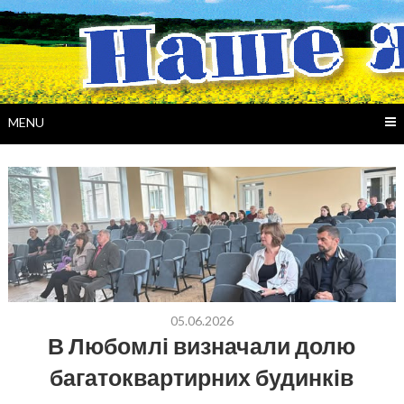
Skip
to
content
MENU
05.06.2026
В Любомлі визначали долю
багатоквартирних будинків