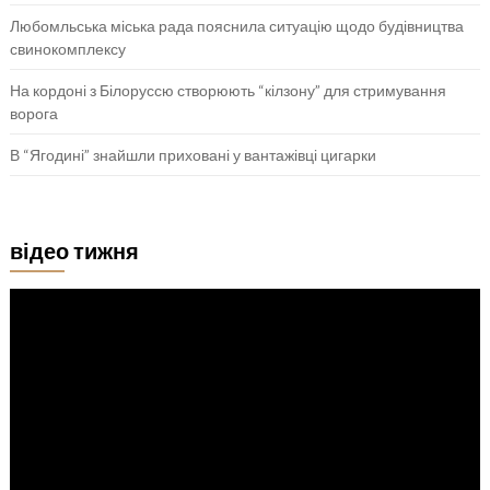
Любомльська міська рада пояснила ситуацію щодо будівництва
свинокомплексу
На кордоні з Білоруссю створюють “кілзону” для стримування
ворога
В “Ягодині” знайшли приховані у вантажівці цигарки
відео тижня
Відеопрогравач