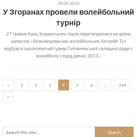
28.05.2026
У Згоранах провели волейбольний
турнір
27 травня база Згоранського ліцею перетворилася на арену
запеклих і безкомпромісних волейбольних баталій! Тут
відбувся захоплюючий турнір Головненської селищної ради з
волейболу серед дівчат 2013...
Пагінація
4
1
2
3
5
6
…
594
записів