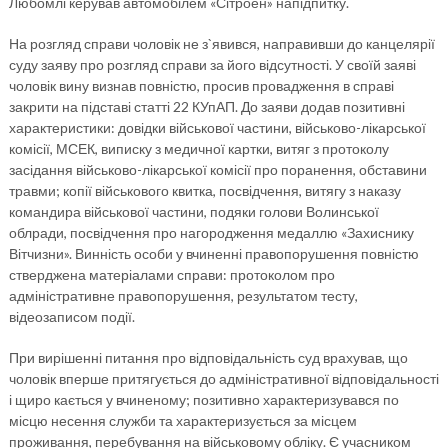
Любомлі керував автомобілем «Сітроен» напідпитку.
На розгляд справи чоловік не з`явився, направивши до канцелярії
суду заяву про розгляд справи за його відсутності. У своїй заяві
чоловік вину визнав повністю, просив провадження в справі
закрити на підставі статті 22 КУпАП. До заяви додав позитивні
характеристики: довідки військової частини, військово-лікарської
комісії, МСЕК, виписку з медичної картки, витяг з протоколу
засідання військово-лікарської комісії про поранення, обставини
травми; копії військового квитка, посвідчення, витягу з наказу
командира військової частини, подяки голови Волинської
облради, посвідчення про нагородження медаллю «Захиснику
Вітчизни». Винність особи у вчиненні правопорушення повністю
стверджена матеріалами справи: протоколом про
адміністративне правопорушення, результатом тесту,
відеозаписом події.
При вирішенні питання про відповідальність суд врахував, що
чоловік вперше притягується до адміністративної відповідальності
і щиро кається у вчиненому; позитивно характеризувався по
місцю несення служби та характеризується за місцем
проживання, перебування на військовому обліку. Є учасником