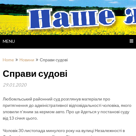
Skip
to
content
MENU
Home
Новини
Справи судові
Справи судові
29.01.2020
Любомльський районний суд розглянув матеріали про
притягнення до адміністративної відповідальності чоловіка, якого
зловили п’яним за кермом авто. Про це йдеться у постанові суду
від 13 січня цього.
Чоловік 30 листопада минулого року на вулиці Незалежності в