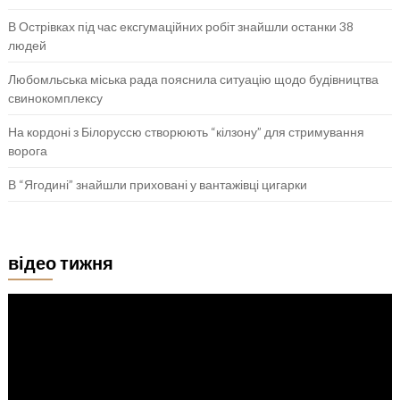
В Острівках під час ексгумаційних робіт знайшли останки 38
людей
Любомльська міська рада пояснила ситуацію щодо будівництва
свинокомплексу
На кордоні з Білоруссю створюють “кілзону” для стримування
ворога
В “Ягодині” знайшли приховані у вантажівці цигарки
відео тижня
Відеопрогравач