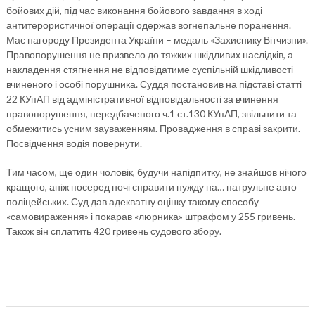
бойових дій, під час виконання бойового завдання в ході
антитерористичної операції одержав вогнепальне поранення.
Має нагороду Президента України – медаль «Захиснику Вітчизни».
Правопорушення не призвело до тяжких шкідливих наслідків, а
накладення стягнення не відповідатиме суспільній шкідливості
вчиненого і особі порушника. Суддя постановив на підставі статті
22 КУпАП від адміністративної відповідальності за вчинення
правопорушення, передбаченого ч.1 ст.130 КУпАП, звільнити та
обмежитись усним зауваженням. Провадження в справі закрити.
Посвідчення водія повернути.
Тим часом, ще один чоловік, будучи напідпитку, не знайшов нічого
кращого, аніж посеред ночі справити нужду на… патрульне авто
поліцейських. Суд дав адекватну оцінку такому способу
«самовираження» і покарав «люрника» штрафом у 255 гривень.
Також він сплатить 420 гривень судового збору.