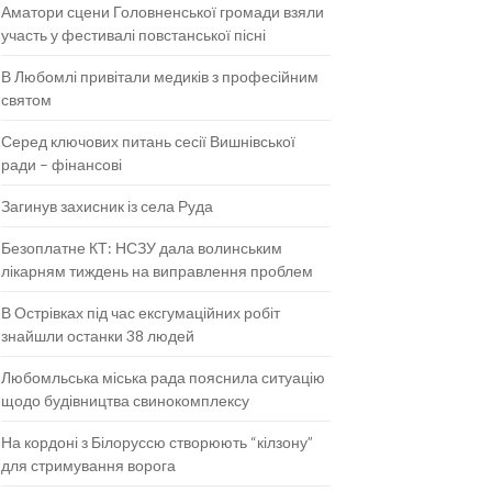
Аматори сцени Головненської громади взяли
участь у фестивалі повстанської пісні
В Любомлі привітали медиків з професійним
святом
Серед ключових питань сесії Вишнівської
ради – фінансові
Загинув захисник із села Руда
Безоплатне КТ: НСЗУ дала волинським
лікарням тиждень на виправлення проблем
В Острівках під час ексгумаційних робіт
знайшли останки 38 людей
Любомльська міська рада пояснила ситуацію
щодо будівництва свинокомплексу
На кордоні з Білоруссю створюють “кілзону”
для стримування ворога