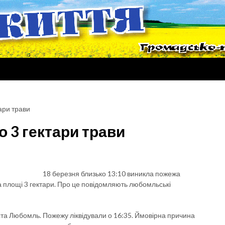
ари трави
 3 гектари трави
18 березня близько 13:10 виникла пожежа
а площі 3 гектари. Про це повідомляють любомльські
ста Любомль. Пожежу ліквідували о 16:35. Ймовірна причина