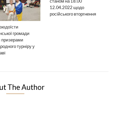
станом на 18.00
12.04.2022 щодо
російського вторгнення
зюдоїсти
нської громади
и призерами
родного турніру у
аві
ut The Author