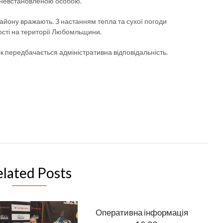
 невстановленою особою.
айону вражають. З настанням тепла та сухої погоди
ості на території Любомльщини.
к передбачається адміністративна відповідальність.
elated Posts
Оперативна інформація