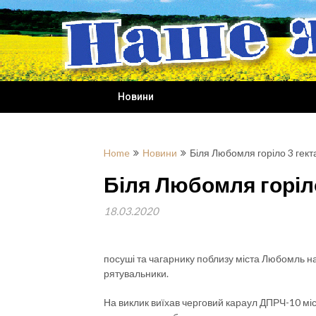
Skip
to
content
Новини
Home
Новини
Біля Любомля горіло 3 гект
Біля Любомля горіло
18.03.2020
посуші та чагарнику поблизу міста Любомль н
рятувальники.
На виклик виїхав черговий караул ДПРЧ-10 мі