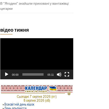
В “Ягодині” знайшли приховані у вантажівці
цигарки
відео тижня
Відеопрогравач
00:00
05:11