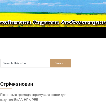
Стрічка новин
Рівненська громада спрямувала кошти для
закупівлі БпЛА, НРК, РЕБ