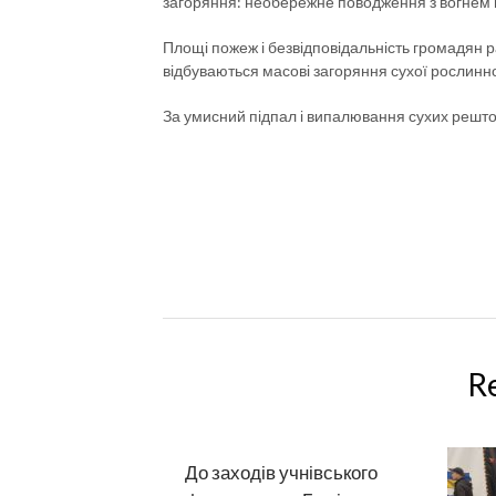
загоряння: необережне поводження з вогнем
Площі пожеж і безвідповідальність громадян р
відбуваються масові загоряння сухої рослинн
За умисний підпал і випалювання сухих решто
R
До заходів учнівського