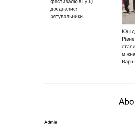
фестивалю в Гущі
доєдналися
рятувальники
Юні д
Рівне
стал
міжна
Варш
Abo
Admin