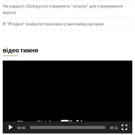
На кордоні з Білоруссю створюють “кілзону” для стримування
ворога
В “Ягодині” знайшли приховані у вантажівці цигарки
відео тижня
Відеопрогравач
00:00
05:11