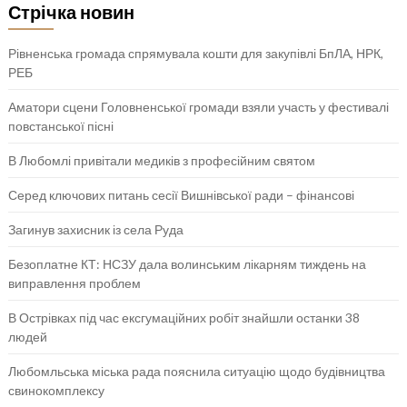
Стрічка новин
Рівненська громада спрямувала кошти для закупівлі БпЛА, НРК,
РЕБ
Аматори сцени Головненської громади взяли участь у фестивалі
повстанської пісні
В Любомлі привітали медиків з професійним святом
Серед ключових питань сесії Вишнівської ради – фінансові
Загинув захисник із села Руда
Безоплатне КТ: НСЗУ дала волинським лікарням тиждень на
виправлення проблем
В Острівках під час ексгумаційних робіт знайшли останки 38
людей
Любомльська міська рада пояснила ситуацію щодо будівництва
свинокомплексу