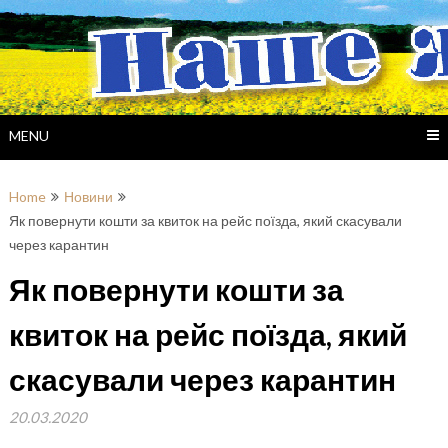
Skip
to
content
MENU
Home
Новини
Як повернути кошти за квиток на рейс поїзда, який скасували
через карантин
Як повернути кошти за
квиток на рейс поїзда, який
скасували через карантин
20.03.2020