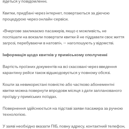
йдеться у повідомленні.
Квитки, придбані через інтернет, повертаються за діючою
процедурою через онлайн-сервіси.
«Вчергове закликаємо пасажирів, якщо є можливість, не
поспішати на вокзали повертати квитки й не піддавати своє життя
загрозі, перебуваючи в натовпі», — наголошують у відомстві.
Інформація щодо квитків у приміському сполученні
Вартість проїзних документів на всі скасовані через введення
карантину рейси також відшкодовується у повному обсязі.
Кошти за невикористані повністю або частково абонементні
квитки можна повернути впродовж місяця з дати запланованого
проїзду у приміських поїздах.
Повернення здійснюється на підставі заяви пасажира за ручною
технологією.
У заяві необхідно вказати ПІБ, повну адресу, контактний телефон,