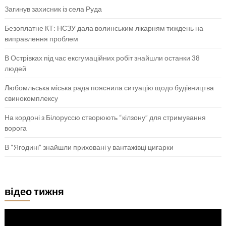
Загинув захисник із села Руда
Безоплатне КТ: НСЗУ дала волинським лікарням тиждень на
виправлення проблем
В Острівках під час ексгумаційних робіт знайшли останки 38
людей
Любомльська міська рада пояснила ситуацію щодо будівництва
свинокомплексу
На кордоні з Білоруссю створюють “кілзону” для стримування
ворога
В “Ягодині” знайшли приховані у вантажівці цигарки
відео тижня
Відеопрогравач