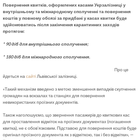
Повернення квитків, оформлених касами Укрзалізниці у
внутрішньому та міжнародному сполученні та повернення
коштів у повному обсязі за придбані у касах квитки буде
здійснюватись після закінчення карантинних заходів
протягом:
* 90 діб для внутрішнього сполучення;
* 180 діб для міжнародного сполучення.
Про це
йдеться на
сайті
Львівської залізниці.
«Такий механізм введено з метою зменшення випадків скупчення
громадян на вокзалах та станціях для повернення
невикористаних проїзних документів.
Також наголошуємо, що звернення пасажирів до квиткових кас
для проставлення відміток на проїзних документах (погашення
квитка), не є обов’язковим. Підставою для повернення коштів буде
оригінал проїзного документа як з відміткою, так і без відмітки», —