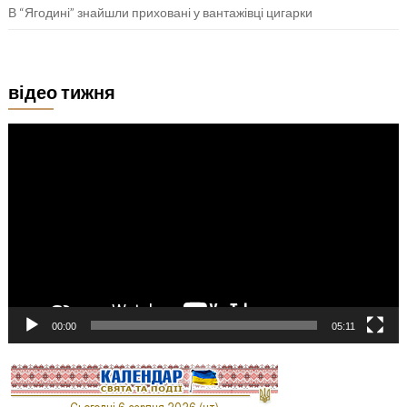
В “Ягодині” знайшли приховані у вантажівці цигарки
відео тижня
Відеопрогравач
00:00
05:11