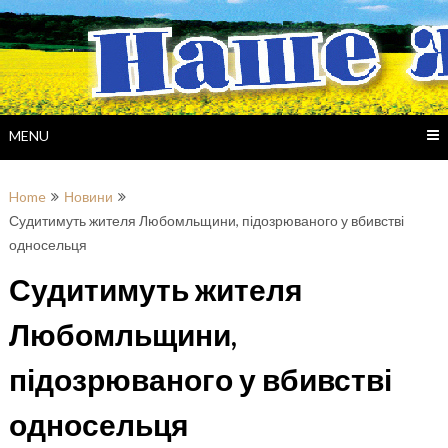
Skip
to
content
MENU
Home
Новини
Судитимуть жителя Любомльщини, підозрюваного у вбивстві
односельця
Судитимуть жителя
Любомльщини,
підозрюваного у вбивстві
односельця