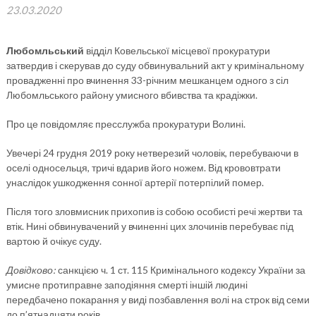
23.03.2020
Любомльський
відділ Ковельської місцевої прокуратури
затвердив і скерував до суду обвинувальний акт у кримінальному
провадженні про вчинення 33-річним мешканцем одного з сіл
Любомльського району умисного вбивства та крадіжки.
Про це повідомляє пресслужба прокуратури Волині.
Увечері 24 грудня 2019 року нетверезий чоловік, перебуваючи в
оселі односельця, тричі вдарив його ножем. Від крововтрати
унаслідок ушкодження сонної артерії потерпілий помер.
Після того зловмисник прихопив із собою особисті речі жертви та
втік. Нині обвинувачений у вчиненні цих злочинів перебуває під
вартою й очікує суду.
Довідково:
санкцією ч. 1 ст. 115 Кримінального кодексу України за
умисне протиправне заподіяння смерті іншій людині
передбачено покарання у виді позбавлення волі на строк від семи
до п’ятнадцяти років.