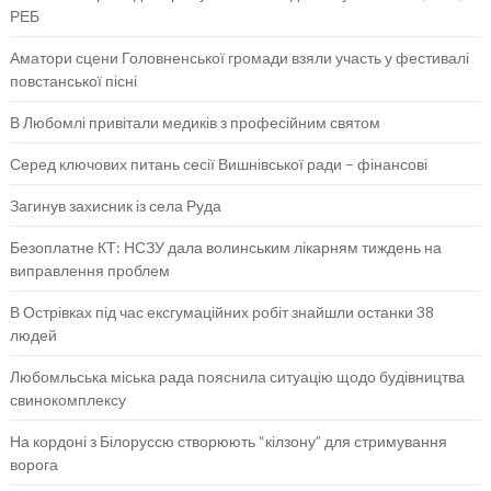
РЕБ
Аматори сцени Головненської громади взяли участь у фестивалі
повстанської пісні
В Любомлі привітали медиків з професійним святом
Серед ключових питань сесії Вишнівської ради – фінансові
Загинув захисник із села Руда
Безоплатне КТ: НСЗУ дала волинським лікарням тиждень на
виправлення проблем
В Острівках під час ексгумаційних робіт знайшли останки 38
людей
Любомльська міська рада пояснила ситуацію щодо будівництва
свинокомплексу
На кордоні з Білоруссю створюють “кілзону” для стримування
ворога