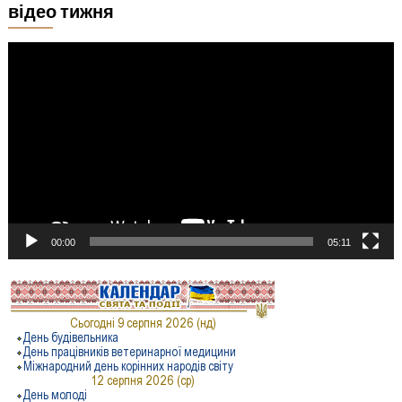
відео тижня
Відеопрогравач
00:00
05:11