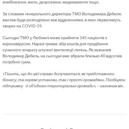
комбінезони, мило, дезрозчини, медикаменти тощо.
За словами генерального директора ТМО Володимира Дибеля,
вантаж буде розподілено між відділеннями, в яких лікуватимуть
хворих на COVID-19.
Сьогодні ТМО у Любомлі може прийняти 145 пацієнтів з
коронавірусом. Наразі триває збір коштів для придбання
сучасного апарату штучної вентиляції легень. Як зазначив
Володимир Дибель, на сьогодні вже зібрали близько 40 відсотків
потрібної суми.
«Тішить, що до цієї справи долучаються, як представники
бізнесу, та окремі установи, так і прості громадяни. Пообіцяли
підтримку й об’єднані територіальні громади», – зазначив він.