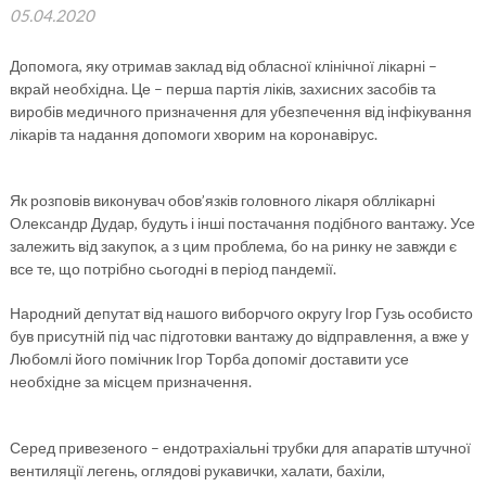
05.04.2020
Допомога, яку отримав заклад від обласної клінічної лікарні –
вкрай необхідна. Це – перша партія ліків, захисних засобів та
виробів медичного призначення для убезпечення від інфікування
лікарів та надання допомоги хворим на коронавірус.
Як розповів виконувач обов’язків головного лікаря обллікарні
Олександр Дудар, будуть і інші постачання подібного вантажу. Усе
залежить від закупок, а з цим проблема, бо на ринку не завжди є
все те, що потрібно сьогодні в період пандемії.
Народний депутат від нашого виборчого округу Ігор Гузь особисто
був присутній під час підготовки вантажу до відправлення, а вже у
Любомлі його помічник Ігор Торба допоміг доставити усе
необхідне за місцем призначення.
Серед привезеного – ендотрахіальні трубки для апаратів штучної
вентиляції легень, оглядові рукавички, халати, бахіли,