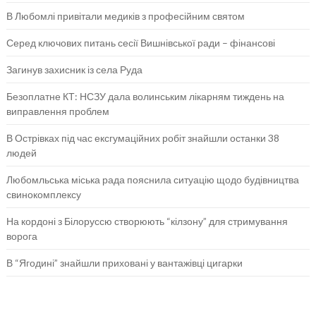
В Любомлі привітали медиків з професійним святом
Серед ключових питань сесії Вишнівської ради – фінансові
Загинув захисник із села Руда
Безоплатне КТ: НСЗУ дала волинським лікарням тиждень на
виправлення проблем
В Острівках під час ексгумаційних робіт знайшли останки 38
людей
Любомльська міська рада пояснила ситуацію щодо будівництва
свинокомплексу
На кордоні з Білоруссю створюють “кілзону” для стримування
ворога
В “Ягодині” знайшли приховані у вантажівці цигарки