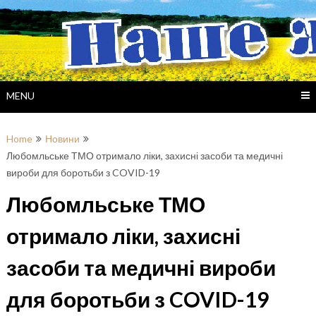
Skip
to
content
MENU
Home
Новини
Любомльське ТМО отримало ліки, захисні засоби та медичні
вироби для боротьби з COVID-19
Любомльське ТМО
отримало ліки, захисні
засоби та медичні вироби
для боротьби з COVID-19