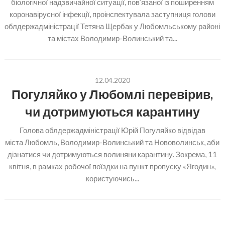
біологічної надзвичайної ситуації, пов’язаної із поширенням
коронавірусної інфекції, проінспектувала заступниця голови
облдержадміністрації Тетяна Щербак у Любомльському районі
та містах Володимир-Волинський та...
12.04.2020
Погуляйко у Любомлі перевірив,
чи дотримуються карантину
Голова облдержадміністрації Юрій Погуляйко відвідав
міста Любомль, Володимир-Волинський та Нововолинськ, аби
дізнатися чи дотримуються волиняни карантину. Зокрема, 11
квітня, в рамках робочої поїздки на пункт пропуску «Ягодин»,
користуючись...