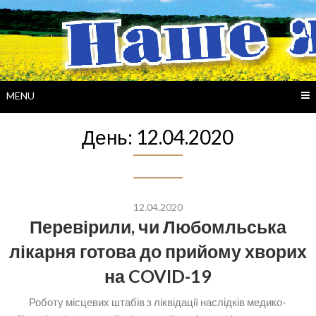
Skip
to
content
MENU
День:
12.04.2020
12.04.2020
Перевірили, чи Любомльська
лікарня готова до прийому хворих
на COVID-19
Роботу місцевих штабів з ліквідації наслідків медико-