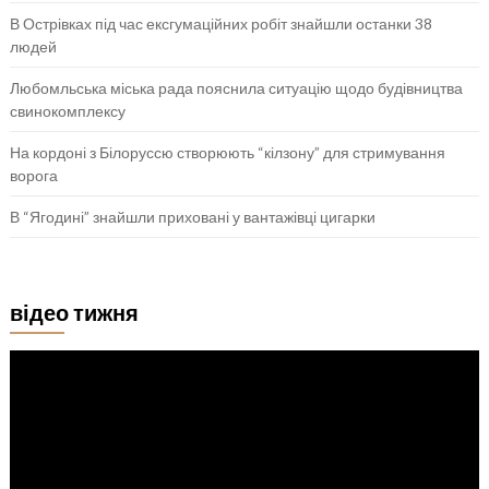
В Острівках під час ексгумаційних робіт знайшли останки 38
людей
Любомльська міська рада пояснила ситуацію щодо будівництва
свинокомплексу
На кордоні з Білоруссю створюють “кілзону” для стримування
ворога
В “Ягодині” знайшли приховані у вантажівці цигарки
відео тижня
Відеопрогравач