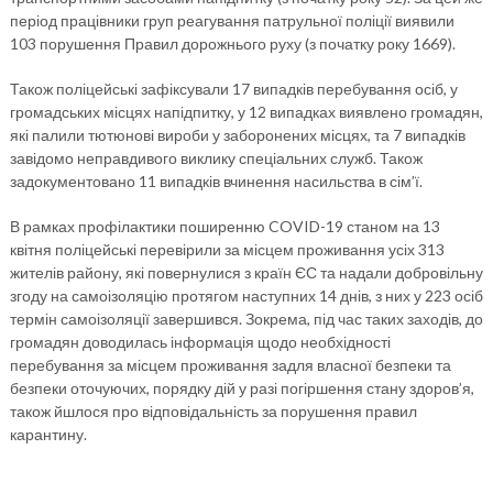
період працівники груп реагування патрульної поліції виявили
103 порушення Правил дорожнього руху (з початку року 1669).
Також поліцейські зафіксували 17 випадків перебування осіб, у
громадських місцях напідпитку, у 12 випадках виявлено громадян,
які палили тютюнові вироби у заборонених місцях, та 7 випадків
завідомо неправдивого виклику спеціальних служб. Також
задокументовано 11 випадків вчинення насильства в сім’ї.
В рамках профілактики поширенню COVID-19 станом на 13
квітня поліцейські перевірили за місцем проживання усіх 313
жителів району, які повернулися з країн ЄС та надали добровільну
згоду на самоізоляцію протягом наступних 14 днів, з них у 223 осіб
термін самоізоляції завершився. Зокрема, під час таких заходів, до
громадян доводилась інформація щодо необхідності
перебування за місцем проживання задля власної безпеки та
безпеки оточуючих, порядку дій у разі погіршення стану здоров’я,
також йшлося про відповідальність за порушення правил
карантину.