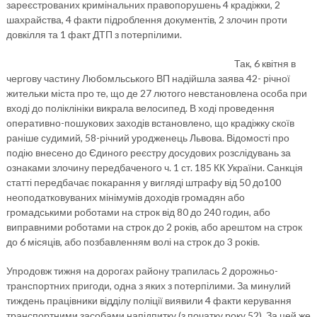
зареєстрованих кримінальних правопорушень 4 крадіжки, 2
шахрайства, 4 факти підроблення документів, 2 злочин проти
довкілля та 1 факт ДТП з потерпілими.
Так, 6 квітня в
чергову частину Любомльського ВП надійшла заява 42- річної
жительки міста про те, що де 27 лютого невстановлена особа при
вході до поліклініки викрала велосипед. В ході проведення
оперативно-пошукових заходів встановлено, що крадіжку скоїв
раніше судимий, 58-річний уродженець Львова. Відомості про
подію внесено до Єдиного реєстру досудових розслідувань за
ознаками злочину передбаченого ч. 1 ст. 185 КК України. Санкція
статті передбачає покарання у вигляді штрафу від 50 до100
неоподатковуваних мінімумів доходів громадян або
громадськими роботами на строк від 80 до 240 годин, або
виправними роботами на строк до 2 років, або арештом на строк
до 6 місяців, або позбавленням волі на строк до 3 років.
Упродовж тижня на дорогах району трапилась 2 дорожньо-
транспортних пригоди, одна з яких з потерпілими. За минулий
тиждень працівники відділу поліції виявили 4 факти керування
транспортними засобами напідпитку (з початку року 52). За цей же