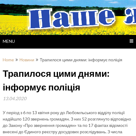
Skip
to
content
MENU
Home
Новини
Трапилося цими днями: інформує поліція
Трапилося цими днями:
інформує поліція
13.04.2020
У період з 6 по 13 квітня року до Любомльського відділу поліції
надійшло 120 звернень громадян. З них 52 розглянуто відповідно
до Закону «Про звернення громадян» та по 17 фактах відомості
внесені до Єдиного реєстру досудових розслідувань. З числа