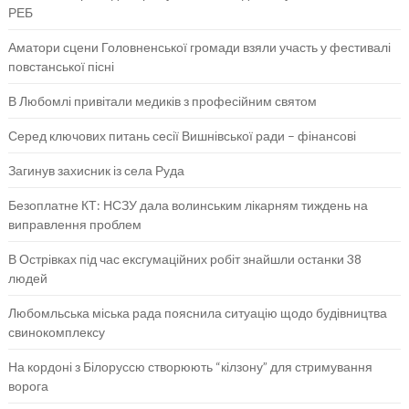
РЕБ
Аматори сцени Головненської громади взяли участь у фестивалі
повстанської пісні
В Любомлі привітали медиків з професійним святом
Серед ключових питань сесії Вишнівської ради – фінансові
Загинув захисник із села Руда
Безоплатне КТ: НСЗУ дала волинським лікарням тиждень на
виправлення проблем
В Острівках під час ексгумаційних робіт знайшли останки 38
людей
Любомльська міська рада пояснила ситуацію щодо будівництва
свинокомплексу
На кордоні з Білоруссю створюють “кілзону” для стримування
ворога