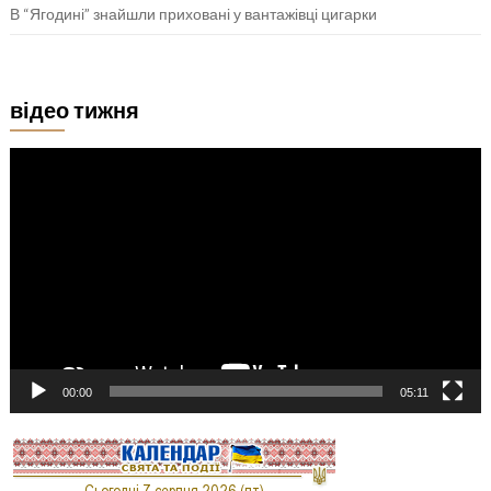
В “Ягодині” знайшли приховані у вантажівці цигарки
відео тижня
Відеопрогравач
00:00
05:11