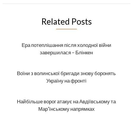
Related Posts
Ера потеплішання після холодної війни
завершилася – Блінкен
Воїни з волинської бригади знову боронять
Україну на фронті
Найбільше ворог атакує на Авдіївському та
Мар’їнському напрямках